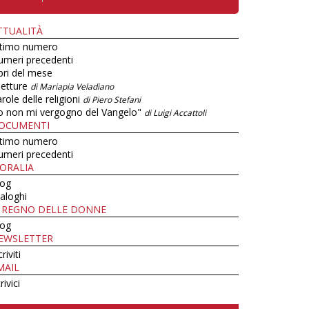
TTUALITÀ
ltimo numero
umeri precedenti
bri del mese
letture
di Mariapia Veladiano
role delle religioni
di Piero Stefani
o non mi vergogno del Vangelo"
di Luigi Accattoli
OCUMENTI
ltimo numero
umeri precedenti
ORALIA
log
aloghi
L REGNO DELLE DONNE
log
EWSLETTER
criviti
MAIL
rivici