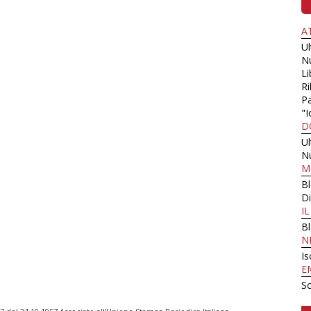
A
U
N
Li
Ri
Pa
"I
D
U
N
M
B
Di
I
B
N
Is
E
Sc