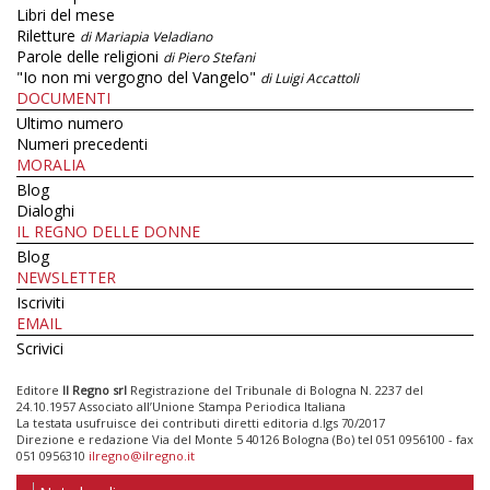
Libri del mese
Riletture
di Mariapia Veladiano
Parole delle religioni
di Piero Stefani
"Io non mi vergogno del Vangelo"
di Luigi Accattoli
DOCUMENTI
Ultimo numero
Numeri precedenti
MORALIA
Blog
Dialoghi
IL REGNO DELLE DONNE
Blog
NEWSLETTER
Iscriviti
EMAIL
Scrivici
Editore
Il Regno srl
Registrazione del Tribunale di Bologna N. 2237 del
24.10.1957 Associato all’Unione Stampa Periodica Italiana
La testata usufruisce dei contributi diretti editoria d.lgs 70/2017
Direzione e redazione Via del Monte 5 40126 Bologna (Bo) tel 051 0956100 - fax
051 0956310
ilregno@ilregno.it