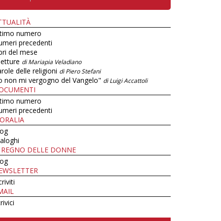
TTUALITÀ
ltimo numero
umeri precedenti
bri del mese
letture
di Mariapia Veladiano
role delle religioni
di Piero Stefani
o non mi vergogno del Vangelo"
di Luigi Accattoli
OCUMENTI
ltimo numero
umeri precedenti
ORALIA
log
aloghi
L REGNO DELLE DONNE
log
EWSLETTER
criviti
MAIL
rivici