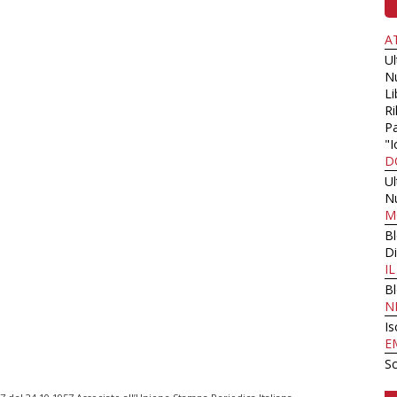
A
U
N
Li
Ri
Pa
"I
D
U
N
M
B
Di
I
B
N
Is
E
Sc