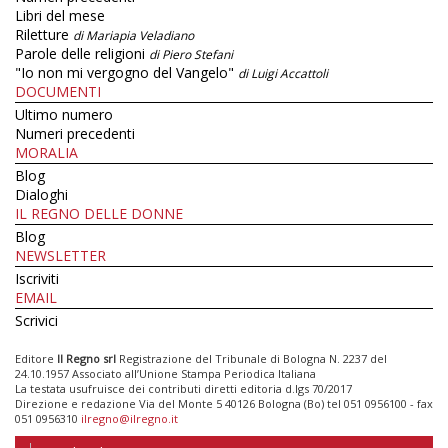
Libri del mese
Riletture
di Mariapia Veladiano
Parole delle religioni
di Piero Stefani
"Io non mi vergogno del Vangelo"
di Luigi Accattoli
DOCUMENTI
Ultimo numero
Numeri precedenti
MORALIA
Blog
Dialoghi
IL REGNO DELLE DONNE
Blog
NEWSLETTER
Iscriviti
EMAIL
Scrivici
Editore
Il Regno srl
Registrazione del Tribunale di Bologna N. 2237 del
24.10.1957 Associato all’Unione Stampa Periodica Italiana
La testata usufruisce dei contributi diretti editoria d.lgs 70/2017
Direzione e redazione Via del Monte 5 40126 Bologna (Bo) tel 051 0956100 - fax
051 0956310
ilregno@ilregno.it