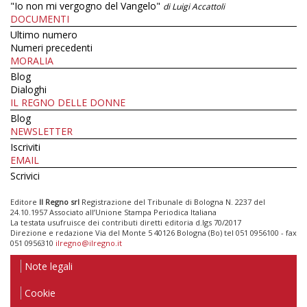
"Io non mi vergogno del Vangelo"
di Luigi Accattoli
DOCUMENTI
Ultimo numero
Numeri precedenti
MORALIA
Blog
Dialoghi
IL REGNO DELLE DONNE
Blog
NEWSLETTER
Iscriviti
EMAIL
Scrivici
Editore
Il Regno srl
Registrazione del Tribunale di Bologna N. 2237 del
24.10.1957 Associato all’Unione Stampa Periodica Italiana
La testata usufruisce dei contributi diretti editoria d.lgs 70/2017
Direzione e redazione Via del Monte 5 40126 Bologna (Bo) tel 051 0956100 - fax
051 0956310
ilregno@ilregno.it
Note legali
Cookie