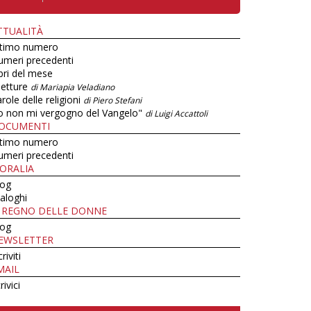
TTUALITÀ
ltimo numero
umeri precedenti
bri del mese
letture
di Mariapia Veladiano
role delle religioni
di Piero Stefani
o non mi vergogno del Vangelo"
di Luigi Accattoli
OCUMENTI
ltimo numero
umeri precedenti
ORALIA
log
aloghi
L REGNO DELLE DONNE
log
EWSLETTER
criviti
MAIL
rivici