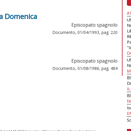
A
lla Domenica
U
Episcopato spagnolo
N
Li
Documento, 01/04/1993, pag. 220
Ri
Pa
"I
D
U
Episcopato spagnolo
N
Documento, 01/08/1986, pag. 484
M
B
Di
I
B
N
Is
E
Sc