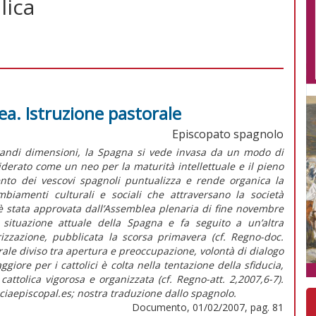
lica
. Istruzione pastorale
Episcopato spagnolo
grandi dimensioni, la Spagna si vede invasa da un modo di
iderato come un neo per la maturità intellettuale e il pieno
rvento dei vescovi spagnoli puntualizza e rende organica la
mbiamenti culturali e sociali che attraversano la società
e è stata approvata dall’Assemblea plenaria di fine novembre
situazione attuale della Spagna e fa seguito a un’altra
rizzazione, pubblicata la scorsa primavera (cf. Regno-doc.
rale diviso tra apertura e preoccupazione, volontà di dialogo
giore per i cattolici è colta nella tentazione della sfiducia,
 cattolica vigorosa e organizzata (cf. Regno-att. 2,2007,6-7).
iaepiscopal.es; nostra traduzione dallo spagnolo.
Documento, 01/02/2007, pag. 81