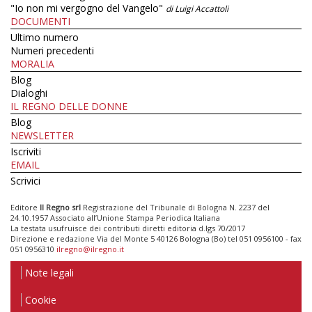
"Io non mi vergogno del Vangelo"
di Luigi Accattoli
DOCUMENTI
Ultimo numero
Numeri precedenti
MORALIA
Blog
Dialoghi
IL REGNO DELLE DONNE
Blog
NEWSLETTER
Iscriviti
EMAIL
Scrivici
Editore
Il Regno srl
Registrazione del Tribunale di Bologna N. 2237 del
24.10.1957 Associato all’Unione Stampa Periodica Italiana
La testata usufruisce dei contributi diretti editoria d.lgs 70/2017
Direzione e redazione Via del Monte 5 40126 Bologna (Bo) tel 051 0956100 - fax
051 0956310
ilregno@ilregno.it
Note legali
Cookie