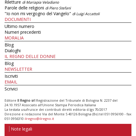
Riletture
di Mariapia Veladiano
Parole delle religioni
di Piero Stefani
"Io non mi vergogno del Vangelo"
di Luigi Accattoli
DOCUMENTI
Ultimo numero
Numeri precedenti
MORALIA
Blog
Dialoghi
IL REGNO DELLE DONNE
Blog
NEWSLETTER
Iscriviti
EMAIL
Scrivici
Editore
Il Regno srl
Registrazione del Tribunale di Bologna N. 2237 del
24.10.1957 Associato all’Unione Stampa Periodica Italiana
La testata usufruisce dei contributi diretti editoria d.lgs 70/2017
Direzione e redazione Via del Monte 5 40126 Bologna (Bo) tel 051 0956100 - fax
051 0956310
ilregno@ilregno.it
Note legali