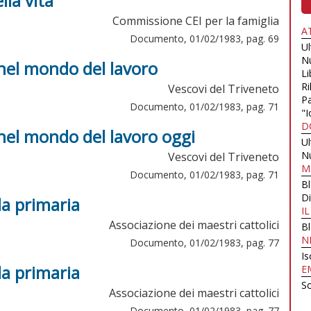
lla vita
Commissione CEI per la famiglia
A
Documento, 01/02/1983, pag. 69
U
N
 nel mondo del lavoro
Li
Ri
Vescovi del Triveneto
Pa
Documento, 01/02/1983, pag. 71
"I
D
 nel mondo del lavoro oggi
U
N
Vescovi del Triveneto
M
Documento, 01/02/1983, pag. 71
B
Di
la primaria
I
Associazione dei maestri cattolici
B
N
Documento, 01/02/1983, pag. 77
Is
la primaria
E
Sc
Associazione dei maestri cattolici
Documento, 01/02/1983, pag. 77