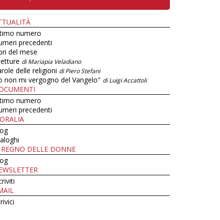
TTUALITÀ
ltimo numero
umeri precedenti
bri del mese
letture
di Mariapia Veladiano
role delle religioni
di Piero Stefani
o non mi vergogno del Vangelo"
di Luigi Accattoli
OCUMENTI
ltimo numero
umeri precedenti
ORALIA
log
aloghi
L REGNO DELLE DONNE
log
EWSLETTER
criviti
MAIL
rivici