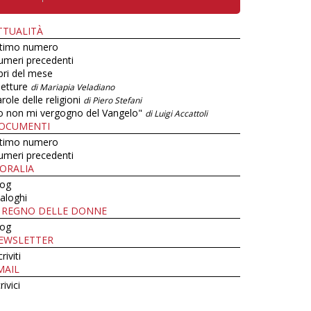
TTUALITÀ
ltimo numero
umeri precedenti
bri del mese
letture
di Mariapia Veladiano
role delle religioni
di Piero Stefani
o non mi vergogno del Vangelo"
di Luigi Accattoli
OCUMENTI
ltimo numero
umeri precedenti
ORALIA
log
aloghi
L REGNO DELLE DONNE
log
EWSLETTER
criviti
MAIL
rivici