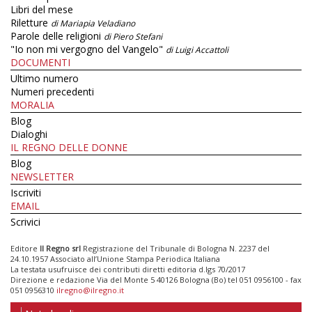
Libri del mese
Riletture
di Mariapia Veladiano
Parole delle religioni
di Piero Stefani
"Io non mi vergogno del Vangelo"
di Luigi Accattoli
DOCUMENTI
Ultimo numero
Numeri precedenti
MORALIA
Blog
Dialoghi
IL REGNO DELLE DONNE
Blog
NEWSLETTER
Iscriviti
EMAIL
Scrivici
Editore
Il Regno srl
Registrazione del Tribunale di Bologna N. 2237 del
24.10.1957 Associato all’Unione Stampa Periodica Italiana
La testata usufruisce dei contributi diretti editoria d.lgs 70/2017
Direzione e redazione Via del Monte 5 40126 Bologna (Bo) tel 051 0956100 - fax
051 0956310
ilregno@ilregno.it