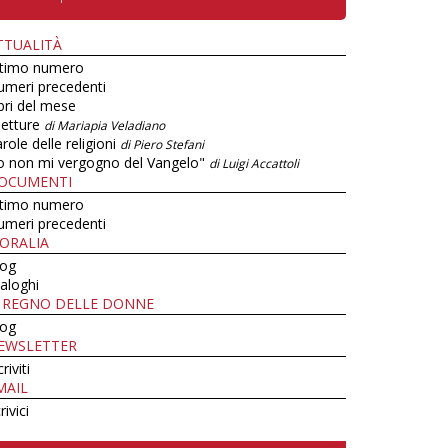
TTUALITÀ
ltimo numero
umeri precedenti
bri del mese
letture
di Mariapia Veladiano
role delle religioni
di Piero Stefani
o non mi vergogno del Vangelo"
di Luigi Accattoli
OCUMENTI
ltimo numero
umeri precedenti
ORALIA
log
aloghi
L REGNO DELLE DONNE
log
EWSLETTER
criviti
MAIL
rivici