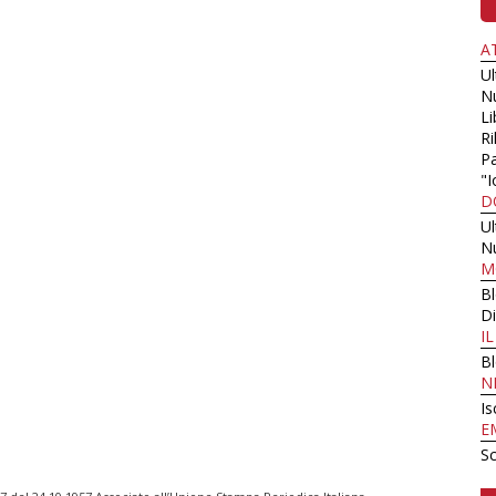
A
U
N
Li
Ri
Pa
"I
D
U
N
M
B
Di
I
B
N
Is
E
Sc