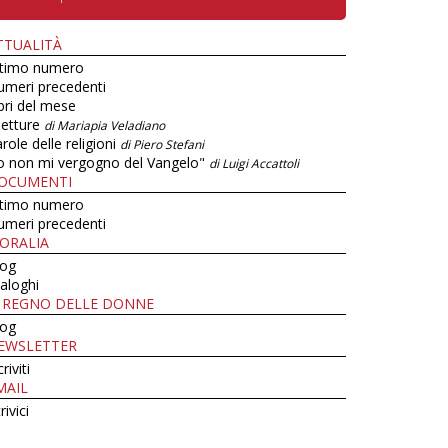
TTUALITÀ
ltimo numero
umeri precedenti
bri del mese
letture
di Mariapia Veladiano
role delle religioni
di Piero Stefani
o non mi vergogno del Vangelo"
di Luigi Accattoli
OCUMENTI
ltimo numero
umeri precedenti
ORALIA
log
aloghi
L REGNO DELLE DONNE
log
EWSLETTER
criviti
MAIL
rivici