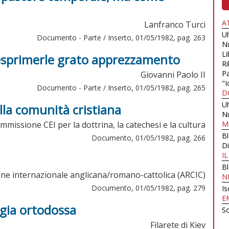
A
Lanfranco Turci
U
Documento - Parte / Inserto, 01/05/1982, pag. 263
N
Li
 esprimerle grato apprezzamento
Ri
Pa
Giovanni Paolo II
"I
Documento - Parte / Inserto, 01/05/1982, pag. 265
D
U
lla comunità cristiana
N
mmissione CEI per la dottrina, la catechesi e la cultura
M
B
Documento, 01/05/1982, pag. 266
Di
I
B
e internazionale anglicana/romano-cattolica (ARCIC)
N
Documento, 01/05/1982, pag. 279
Is
E
ogia ortodossa
Sc
Filarete di Kiev