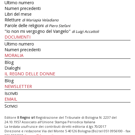
Ultimo numero
Numeri precedenti
Libri del mese
Riletture
di Mariapia Veladiano
Parole delle religioni
di Piero Stefani
"Io non mi vergogno del Vangelo"
di Luigi Accattoli
DOCUMENTI
Ultimo numero
Numeri precedenti
MORALIA
Blog
Dialoghi
IL REGNO DELLE DONNE
Blog
NEWSLETTER
Iscriviti
EMAIL
Scrivici
Editore
Il Regno srl
Registrazione del Tribunale di Bologna N. 2237 del
24.10.1957 Associato all’Unione Stampa Periodica Italiana
La testata usufruisce dei contributi diretti editoria d.lgs 70/2017
Direzione e redazione Via del Monte 5 40126 Bologna (Bo) tel 051 0956100 - fax