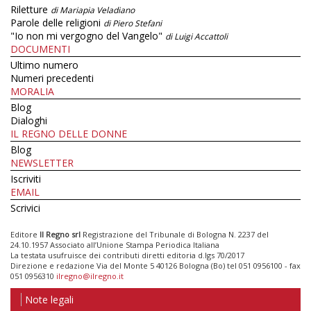
Riletture
di Mariapia Veladiano
Parole delle religioni
di Piero Stefani
"Io non mi vergogno del Vangelo"
di Luigi Accattoli
DOCUMENTI
Ultimo numero
Numeri precedenti
MORALIA
Blog
Dialoghi
IL REGNO DELLE DONNE
Blog
NEWSLETTER
Iscriviti
EMAIL
Scrivici
Editore
Il Regno srl
Registrazione del Tribunale di Bologna N. 2237 del
24.10.1957 Associato all’Unione Stampa Periodica Italiana
La testata usufruisce dei contributi diretti editoria d.lgs 70/2017
Direzione e redazione Via del Monte 5 40126 Bologna (Bo) tel 051 0956100 - fax
051 0956310
ilregno@ilregno.it
Note legali