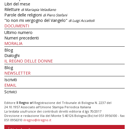
Libri del mese
Riletture
di Mariapia Veladiano
Parole delle religioni
di Piero Stefani
"Io non mi vergogno del Vangelo"
di Luigi Accattoli
DOCUMENTI
Ultimo numero
Numeri precedenti
MORALIA
Blog
Dialoghi
IL REGNO DELLE DONNE
Blog
NEWSLETTER
Iscriviti
EMAIL
Scrivici
Editore
Il Regno srl
Registrazione del Tribunale di Bologna N. 2237 del
24.10.1957 Associato all’Unione Stampa Periodica Italiana
La testata usufruisce dei contributi diretti editoria d.lgs 70/2017
Direzione e redazione Via del Monte 5 40126 Bologna (Bo) tel 051 0956100 - fax
051 0956310
ilregno@ilregno.it