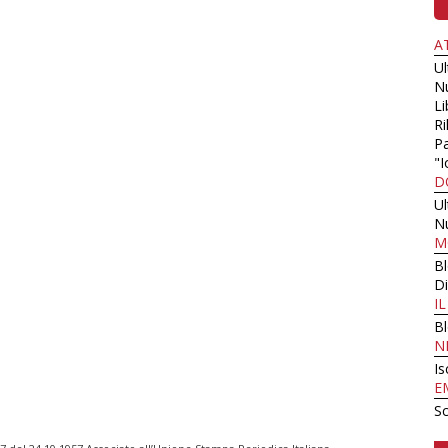
A
U
N
Li
Ri
Pa
"I
D
U
N
M
B
Di
I
B
N
Is
E
Sc