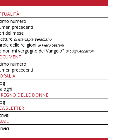
TTUALITÀ
ltimo numero
umeri precedenti
bri del mese
letture
di Mariapia Veladiano
role delle religioni
di Piero Stefani
o non mi vergogno del Vangelo"
di Luigi Accattoli
OCUMENTI
ltimo numero
umeri precedenti
ORALIA
log
aloghi
L REGNO DELLE DONNE
log
EWSLETTER
criviti
MAIL
rivici