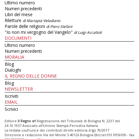
Ultimo numero
Numeri precedenti
Libri del mese
Riletture
di Mariapia Veladiano
Parole delle religioni
di Piero Stefani
"Io non mi vergogno del Vangelo"
di Luigi Accattoli
DOCUMENTI
Ultimo numero
Numeri precedenti
MORALIA
Blog
Dialoghi
IL REGNO DELLE DONNE
Blog
NEWSLETTER
Iscriviti
EMAIL
Scrivici
Editore
Il Regno srl
Registrazione del Tribunale di Bologna N. 2237 del
24.10.1957 Associato all’Unione Stampa Periodica Italiana
La testata usufruisce dei contributi diretti editoria d.lgs 70/2017
Direzione e redazione Via del Monte 5 40126 Bologna (Bo) tel 051 0956100 - fax