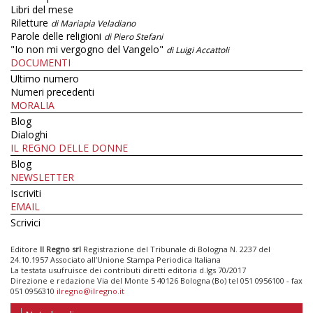
Libri del mese
Riletture
di Mariapia Veladiano
Parole delle religioni
di Piero Stefani
"Io non mi vergogno del Vangelo"
di Luigi Accattoli
DOCUMENTI
Ultimo numero
Numeri precedenti
MORALIA
Blog
Dialoghi
IL REGNO DELLE DONNE
Blog
NEWSLETTER
Iscriviti
EMAIL
Scrivici
Editore
Il Regno srl
Registrazione del Tribunale di Bologna N. 2237 del
24.10.1957 Associato all’Unione Stampa Periodica Italiana
La testata usufruisce dei contributi diretti editoria d.lgs 70/2017
Direzione e redazione Via del Monte 5 40126 Bologna (Bo) tel 051 0956100 - fax
051 0956310
ilregno@ilregno.it