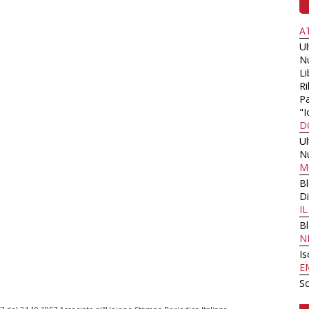
A
U
N
Li
Ri
Pa
"I
D
U
N
M
B
Di
I
B
N
Is
E
Sc