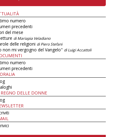
TTUALITÀ
ltimo numero
umeri precedenti
bri del mese
letture
di Mariapia Veladiano
role delle religioni
di Piero Stefani
o non mi vergogno del Vangelo"
di Luigi Accattoli
OCUMENTI
ltimo numero
umeri precedenti
ORALIA
log
aloghi
L REGNO DELLE DONNE
log
EWSLETTER
criviti
MAIL
rivici