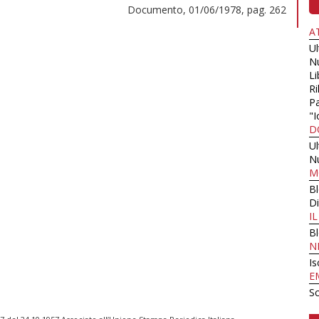
Documento, 01/06/1978, pag. 262
A
U
N
Li
Ri
Pa
"I
D
U
N
M
B
Di
I
B
N
Is
E
Sc