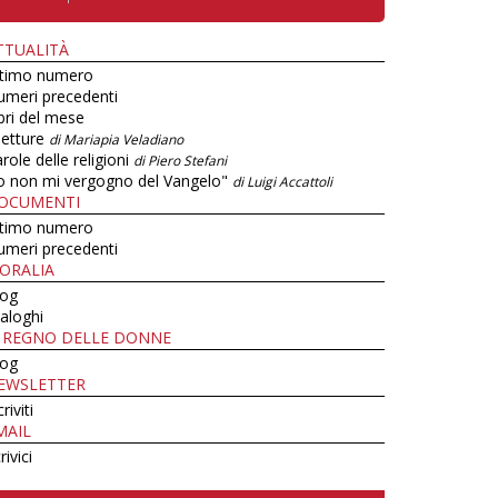
TTUALITÀ
ltimo numero
umeri precedenti
bri del mese
letture
di Mariapia Veladiano
role delle religioni
di Piero Stefani
o non mi vergogno del Vangelo"
di Luigi Accattoli
OCUMENTI
ltimo numero
umeri precedenti
ORALIA
log
aloghi
L REGNO DELLE DONNE
log
EWSLETTER
criviti
MAIL
rivici