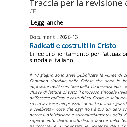
Traccia per la revisione 
CEI
Leggi anche
Documenti, 2026-13
Radicati e costruiti in Cristo
Linee di orientamento per l'attuazi
sinodale italiano
Il 10 giugno sono state pubblicate le
«linee di o
Cammino sinodale delle Chiese che sono in Ita
approvate nell’Assemblea della Conferenza episcop
chiave di lettura di tutto il processo sinodale ita
dell’essere radicati e costruiti su Cristo «e saldi n
su cui lavorare nei prossimi anni. La prima riguard
e celebrata»,
cosa che oggi non è più un dato scon
percorsi d’iniziazione e «ricominciamento» della vi
superamento dell’individualismo (anche nella fed
parrocchie»
e di ripensare la presenza della Chie