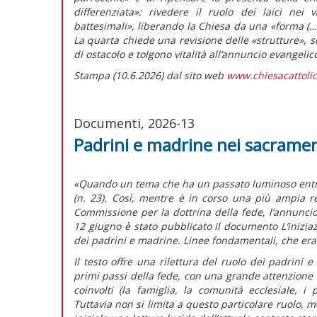
differenziata»
: rivedere il ruolo dei laici nei v
battesimali»,
liberando la Chiesa da una
«forma (…)
La quarta chiede una revisione delle «strutture»,
di ostacolo e tolgono vitalità all’annuncio evangelic
Stampa (10.6.2026) dal sito web
www.chiesacattolic
Documenti, 2026-13
Padrini e madrine nei sacramen
«Quando un tema che ha un passato luminoso entra i
(n. 23). Così, mentre è in corso una più ampia re
Commissione per la dottrina della fede, l’annuncio 
12 giugno è stato pubblicato il documento
L’inizia
dei padrini e madrine. Linee fondamentali,
che era
Il testo offre una rilettura del ruolo dei padrini
primi passi della fede, con una grande attenzione 
coinvolti (la famiglia, la comunità ecclesiale, i
Tuttavia non si limita a questo particolare ruolo, m