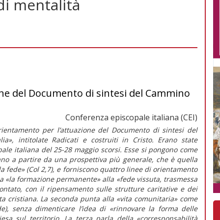
di mentalità
one del Documento di sintesi del Cammino
Conferenza episcopale italiana (CEI)
rientamento per l’attuazione del Documento di sintesi del
lia»
, intitolate
Radicati e costruiti in Cristo.
Erano state
ale italiana del 25-28 maggio scorsi. Esse si pongono come
liano a partire da una prospettiva più generale, che è quella
ella fede» (Col 2,7), e forniscono quattro linee di orientamento
a
«la formazione permanente»
alla
«fede vissuta, trasmessa
tato, con il ripensamento sulle strutture caritative e dei
ta cristiana. La seconda punta alla
«vita comunitaria»
come
e), senza dimenticare l’idea di
«rinnovare la forma delle
sa sul territorio. La terza parla della
«corresponsabilità