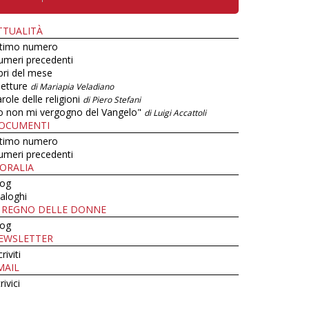
TTUALITÀ
ltimo numero
umeri precedenti
bri del mese
letture
di Mariapia Veladiano
role delle religioni
di Piero Stefani
o non mi vergogno del Vangelo"
di Luigi Accattoli
OCUMENTI
ltimo numero
umeri precedenti
ORALIA
log
aloghi
L REGNO DELLE DONNE
log
EWSLETTER
criviti
MAIL
rivici