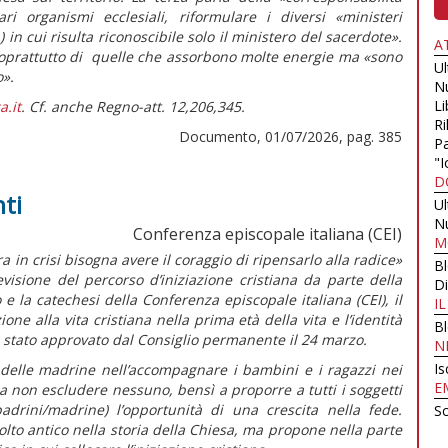
ari organismi ecclesiali, riformulare i diversi
«ministeri
 in cui risulta riconoscibile solo il ministero del sacerdote».
A
 soprattutto di quelle che assorbono molte energie ma
«sono
U
o».
N
Li
a.it
. Cf. anche Regno-att. 12,206,345.
Ri
Documento, 01/07/2026, pag. 385
Pa
"I
D
ti
U
N
Conferenza episcopale italiana (CEI)
M
n crisi bisogna avere il coraggio di ripensarlo alla radice»
B
visione del percorso d’iniziazione cristiana da parte della
Di
e la catechesi della Conferenza episcopale italiana (CEI), il
I
zione alla vita cristiana nella prima età della vita e l’identità
B
 stato approvato dal Consiglio permanente il 24 marzo.
N
Is
 e delle madrine nell’accompagnare i bambini e i ragazzi nei
E
a non escludere nessuno, bensì a proporre a tutti i soggetti
 padrini/madrine) l’opportunità di una crescita nella fede.
Sc
olto antico nella storia della Chiesa, ma propone nella parte