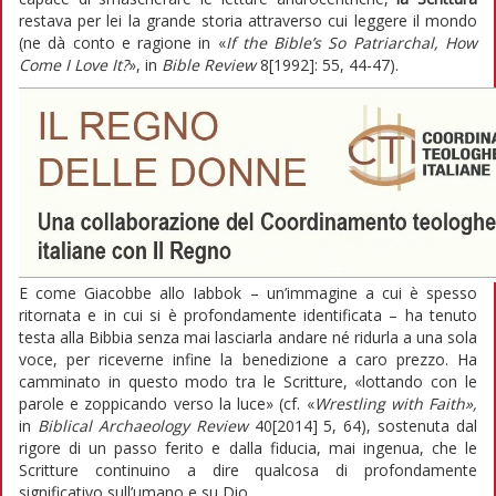
restava per lei la grande storia attraverso cui leggere il mondo
(ne dà conto e ragione in «
If the Bible
’
s So Patriarchal, How
Come I Love It?
», in
Bible Review
8[1992]: 55, 44-47).
E come Giacobbe allo Iabbok – un’immagine a cui è spesso
ritornata e in cui si è profondamente identificata – ha tenuto
testa alla Bibbia senza mai lasciarla andare né ridurla a una sola
voce, per riceverne infine la benedizione a caro prezzo. Ha
camminato in questo modo tra le Scritture, «lottando con le
parole e zoppicando verso la luce» (cf. «
Wrestling with Faith»,
in
Biblical Archaeology Review
40[2014] 5, 64), sostenuta dal
rigore di un passo ferito e dalla fiducia, mai ingenua, che le
Scritture continuino a dire qualcosa di profondamente
significativo sull’umano e su Dio.