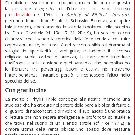
Dio biblico si sveli non nella polarità, ma nell’incontro: è questa
la posizione
eseg-etica
di Trible che, nel suo
discorso
presidenziale
del 1994 alla
Society of Biblical Literature
(seconda donna, dopo Elisabeth Schüssler Fiorenza, a ricoprire
tale incarico), ripercorrendo la «storia bipolare» dello scontro
tra Elia e Gezabele (cf. 1Re 17–21; 2Re 9), ha sostenuto con
chiarezza che quando la retorica della fede tende a costruire
opposizioni nette, nella realtà del racconto biblico il dramma si
scioglie in specularità e ambiguità; e laddove il discorso
religioso vuole ordine e purezza, la narrazione introduce
quell’ironia, quella tensione e quei paradossi che indeboliscono
le frontiere tra personaggi buoni e cattivi, ne mostrano
l’interdipendenza invitando perciò a riconoscere
l’altro nello
specchio del sé
.
Con gratitudine
La morte di Phyllis Trible consegna alla nostra memoria una
studiosa che ha creduto nel potere della parola biblica di ferire e
di guarire, di nascondere e di rivelare. Il suo lascito è una pratica
di lettura che non separa intelligenza e profondità spirituale e
che trova nel suono di un silenzio sottile (cf. 1Re 19,12) la
dimora ultima della verità biblica: uno spazio dove nessuna