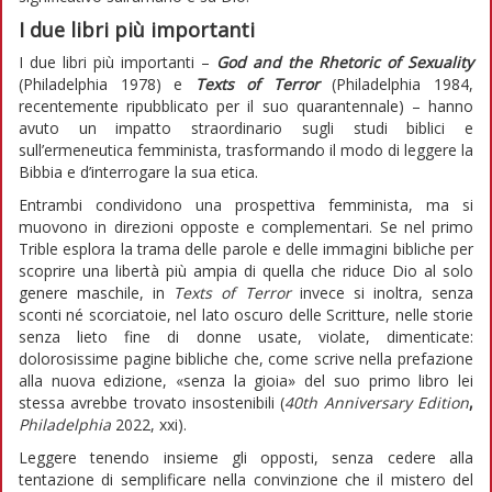
I due libri più importanti
I due libri più importanti –
God and the Rhetoric of Sexuality
(Philadelphia 1978) e
Texts of Terror
(Philadelphia 1984,
recentemente ripubblicato per il suo quarantennale) – hanno
avuto un impatto straordinario sugli studi biblici e
sull’ermeneutica femminista, trasformando il modo di leggere la
Bibbia e d’interrogare la sua etica.
Entrambi condividono una prospettiva femminista, ma si
muovono in direzioni opposte e complementari. Se nel primo
Trible esplora la trama delle parole e delle immagini bibliche per
scoprire una libertà più ampia di quella che riduce Dio al solo
genere maschile, in
Texts of Terror
invece si inoltra, senza
sconti né scorciatoie, nel lato oscuro delle Scritture, nelle storie
senza lieto fine di donne usate, violate, dimenticate:
dolorosissime pagine bibliche che, come scrive nella prefazione
alla nuova edizione, «senza la gioia» del suo primo libro lei
stessa avrebbe trovato insostenibili (
40th Anniversary Edition
,
Philadelphia
2022, xxi).
Leggere tenendo insieme gli opposti, senza cedere alla
tentazione di semplificare nella convinzione che il mistero del