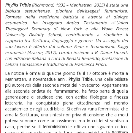
Phyllis Trible
(Richmond, 1932 – Manhattan, 2025) è stata una
biblista statunitense, pioniera dell’esegesi femminista.
Formata nella tradizione battista e attenta al dialogo
ecumenico, ha insegnato Antico Testamento
all’
Union
Theological Seminary
di New York e alla Wake Forest
University Divinity School, contribuendo a ridefinire il
rapporto tra Scrittura, linguaggio e genere. Un assaggio del
suo lavoro è offerto dal volume Fede e femminismi. Saggi
ecumenici (Aracne, 2017), curato insieme a B. Diane Lipsett,
con edizione italiana a cura di Renata Bedendo, prefazione di
Letizia Tomassone e traduzione di Francesca Priori.
La notizia è ormai di qualche giorno fa: il 17 ottobre è morta a
Manhattan, a novantadue anni,
Phyllis Trible,
una delle bibliste
più autorevoli della seconda metà del Novecento. Appartenente
alla seconda ondata del femminismo, ha fatto parte di quella
generazione di studiose che, con acribia filologica e finezza
letteraria, ha conquistato piena cittadinanza nel mondo
accademico e negli studi biblici. Si definiva «una femminista che
ama la Scrittura», una sintesi non priva di tensione che a molti
poteva suonare come un ossimoro, ma in cui lei si sentiva a
casa, perché se
il femminismo
le offriva uno sguardo critico,
capace di smascherare le letture androcentriche,
la Scrittura