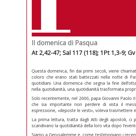
II domenica di Pasqua
At 2,42-47; Sal 117 (118); 1Pt 1,3-9; G
Questa domenica, fin dai primi secoli, viene chiam
coloro che erano stati battezzati nella notte di Pa
quotidiani. Una domenica che segna la fine dell’otta
nella quotidianità, una quotidianità trasformata prop
Solo recentemente, nel 2000, papa Giovanni Paolo II 
che sia importante non perdere di vista il mess
espressione, «deposte le vesti», voleva trasmettere 
La prima lettura, tratta dagli Atti degli apostoli, c
scandivano la quotidianità della loro vita dopo l’even
Siamo a Gerusalemme e, come testimoniano i recenti 