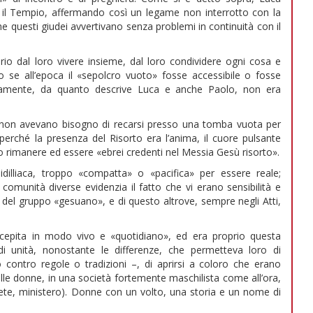
ti il Tempio, affermando così un legame non interrotto con la
e questi giudei avvertivano senza problemi in continuità con il
rio dal loro vivere insieme, dal loro condividere ogni cosa e
 se all’epoca il «sepolcro vuoto» fosse accessibile o fosse
uramente, da quanto descrive Luca e anche Paolo, non era
to non avevano bisogno di recarsi presso una tomba vuota per
perché la presenza del Risorto era l’anima, il cuore pulsante
 loro rimanere ed essere «ebrei credenti nel Messia Gesù risorto».
dilliaca, troppo «compatta» o «pacifica» per essere reale;
omunità diverse evidenzia il fatto che vi erano sensibilità e
 del gruppo «gesuano», e di questo altrove, sempre negli Atti,
rcepita in modo vivo e «quotidiano», ed era proprio questa
i unità, nonostante le differenze, che permetteva loro di
contro regole o tradizioni –, di aprirsi a coloro che erano
alle donne, in una società fortemente maschilista come all’ora,
olete, ministero). Donne con un volto, una storia e un nome di