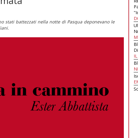
rmata
Ri
Pa
"I
D
o stati battezzati nella notte di Pasqua deponevano le
U
diani.
N
M
B
Di
I
B
N
Is
E
Sc