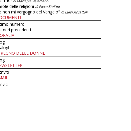
letture
di Mariapia Veladiano
role delle religioni
di Piero Stefani
o non mi vergogno del Vangelo"
di Luigi Accattoli
OCUMENTI
ltimo numero
umeri precedenti
ORALIA
log
aloghi
L REGNO DELLE DONNE
log
EWSLETTER
criviti
MAIL
rivici