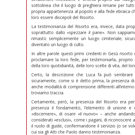
sottolinea che il luogo di preghiera rimane per tut
propria appartenenza al popolo e alla fede ebraica ch
loro essere discepoli del Risorto.
La testimonianza del Risorto era, invece, data prop
soprattutto dallo «spezzare il pane». Non sappiamo
rimasto semplicemente un luogo cimiteriale; sic
diventato un luogo di culto.
In altre parole questi primi credenti in Gesù risor
proclamare la loro fede, per testimoniarla, proprio 
della loro quotidianità, delle loro scelte di vita, del
Certo, la descrizione che Luca fa può sembrare i
sicuramente, come si è detto prima, la presenza di c
anche modalità di comprensione differenti all’interno
troviamo traccia.
Certamente, però, la presenza del Risorto era pe
presenza il fondamento, l’elemento di unione e d
«discernere», di osare «il nuovo» – anche andando 
considerati «esclusi», come i pagani, di riconoscere 
il ruolo di guide, confermandone il servizio (o se v
cui sia gli Atti che Paolo danno testimonianza.