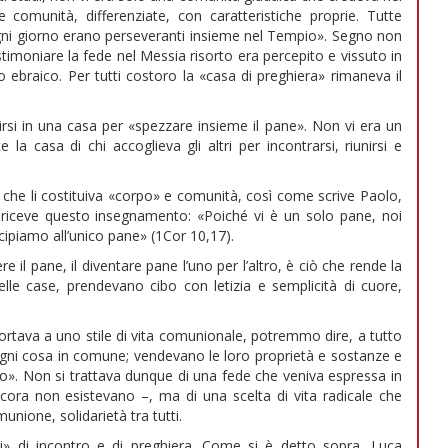
comunità, differenziate, con caratteristiche proprie. Tutte
gni giorno erano perseveranti insieme nel Tempio». Segno non
estimoniare la fede nel Messia risorto era percepito e vissuto in
 ebraico. Per tutti costoro la «casa di preghiera» rimaneva il
unirsi in una casa per «spezzare insieme il pane». Non vi era un
casa di chi accoglieva gli altri per incontrarsi, riunirsi e
che li costituiva «corpo» e comunità, così come scrive Paolo,
iceve questo insegnamento: «Poiché vi è un solo pane, noi
ecipiamo all’unico pane» (1Cor 10,17).
 il pane, il diventare pane l’uno per l’altro, è ciò che rende la
elle case, prendevano cibo con letizia e semplicità di cuore,
portava a uno stile di vita comunionale, potremmo dire, a tutto
ogni cosa in comune; vendevano le loro proprietà e sostanze e
no». Non si trattava dunque di una fede che veniva espressa in
cora non esistevano –, ma di una scelta di vita radicale che
unione, solidarietà tra tutti.
ghi» di incontro e di preghiera. Come si è detto sopra, Luca