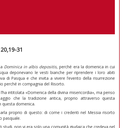
v 20,19-31
ata
Dominica in albis depositis
, perché era la domenica in cui
squa deponevano le vesti bianche per riprendere i loro abiti
va di Pasqua e che invita a vivere l’evento della risurrezione
rio perché in compagnia del Risorto.
l’ha intitolata «Domenica della divina misericordia», ma penso
aggio che la tradizione antica, proprio attraverso questa
in questa domenica.
i parla proprio di questo: di come i credenti nel Messia risorto
to pasquale.
studi, non vi era solo una comunità giudaica che credeva nel