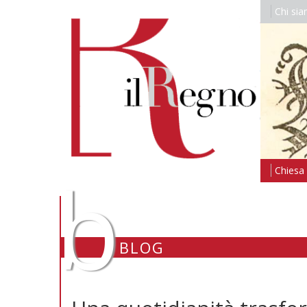
Chi si
b
Chiesa i
BLOG