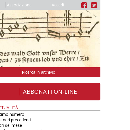
Associazione
Accedi
Ricerca in archivio
ABBONATI ON-LINE
TTUALITÀ
ltimo numero
umeri precedenti
bri del mese