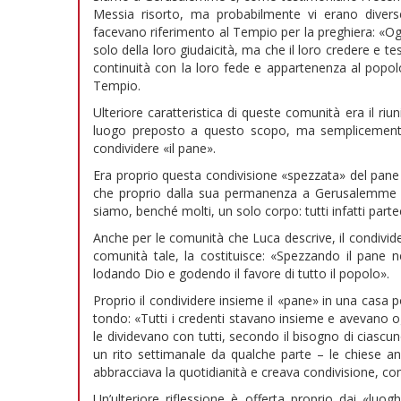
Messia risorto, ma probabilmente vi erano diverse 
facevano riferimento al Tempio per la preghiera: «O
solo della loro giudaicità, ma che il loro credere e t
continuità con la loro fede e appartenenza al popolo
Tempio.
Ulteriore caratteristica di queste comunità era il ri
luogo preposto a questo scopo, ma semplicemente la 
condividere «il pane».
Era proprio questa condivisione «spezzata» del pane 
che proprio dalla sua permanenza a Gerusalemme r
siamo, benché molti, un solo corpo: tutti infatti part
Anche per le comunità che Luca descrive, il condividere
comunità tale, la costituisce: «Spezzando il pane n
lodando Dio e godendo il favore di tutto il popolo».
Proprio il condividere insieme il «pane» in una casa 
tondo: «Tutti i credenti stavano insieme e avevano 
le dividevano con tutti, secondo il bisogno di ciascu
un rito settimanale da qualche parte – le chiese an
abbracciava la quotidianità e creava condivisione, com
Un’ulteriore riflessione è offerta proprio dai «luo