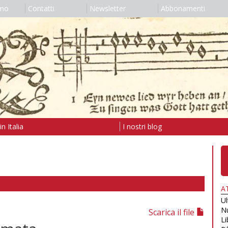
amo
Contatti
Newsletter
Abbonamenti
n Italia
I nostri blog
A
U
N
Scarica il file
Li