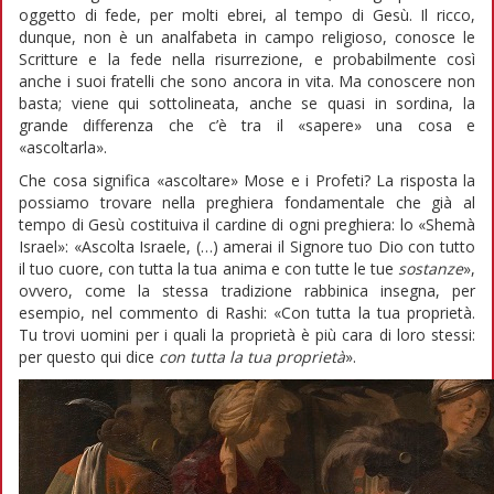
oggetto di fede, per molti ebrei, al tempo di Gesù. Il ricco,
dunque, non è un analfabeta in campo religioso, conosce le
Scritture e la fede nella risurrezione, e probabilmente così
anche i suoi fratelli che sono ancora in vita. Ma conoscere non
basta; viene qui sottolineata, anche se quasi in sordina, la
grande differenza che c’è tra il «sapere» una cosa e
«ascoltarla».
Che cosa significa «ascoltare» Mose e i Profeti? La risposta la
possiamo trovare nella preghiera fondamentale che già al
tempo di Gesù costituiva il cardine di ogni preghiera: lo «Shemà
Israel»: «Ascolta Israele, (…) amerai il Signore tuo Dio con tutto
il tuo cuore, con tutta la tua anima e con tutte le tue
sostanze
»,
ovvero, come la stessa tradizione rabbinica insegna, per
esempio, nel commento di Rashi: «Con tutta la tua proprietà.
Tu trovi uomini per i quali la proprietà è più cara di loro stessi:
per questo qui dice
con tutta la tua proprietà
».