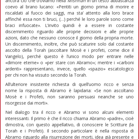
ancora ciò che troviamo nella
Mishnah
in un testo abbastanza
coevo al brano lucano: «Pentiti un giorno prima di morire e
riscaldati al fuoco dei saggi, ma sta’ attento alla loro brace
affinché essa non ti bruci, (…) perché le loro parole sono come
braci infuocate». L’invito quindi è a essere in costante
discernimento riguardo alle proprie decisioni e alle proprie
azioni, dato che nessuno conosce il giorno della propria morte.
Un discernimento, inoltre, che può scaturire solo dal costante
ascolto della Torah (ascoltare Mosè e i profeti, come dice il
Vangelo), perché questo è l’unico modo per entrare nelle
«dimore eterne» o «per stare con Abramo»; mentre i «carboni
ardenti» rappresentano, invece, quello «spazio» escatologico
per chi non ha vissuto secondo la Torah.
All’ulteriore insistente richiesta di quell’uomo ricco e senza
nome la risposta di Abramo è lapidaria: «Se non ascoltano
Mosè e i Profeti, non saranno persuasi neanche se uno
risorgesse dai morti».
Nel dialogo tra il ricco e Abramo vi sono alcuni elementi
interessanti. Il primo è che il ricco chiama Abramo «padre», cioè
dimostra, con questo appellativo, di conoscere le Scritture (la
Torah e i Profeti). Il secondo particolare è nella risposta di
Abramo riguardo alla risurrezione dei morti, idea già presente e