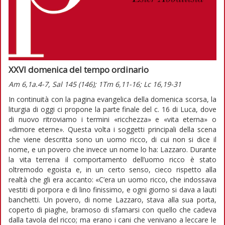
XXVI domenica del tempo ordinario
Am 6,1a.4-7, Sal 145 (146); 1Tm 6,11-16; Lc 16,19-31
In continuità con la pagina evangelica della domenica scorsa, la
liturgia di oggi ci propone la parte finale del c. 16 di Luca, dove
di nuovo ritroviamo i termini «ricchezza» e «vita eterna» o
«dimore eterne». Questa volta i soggetti principali della scena
che viene descritta sono un uomo ricco, di cui non si dice il
nome, e un povero che invece un nome lo ha: Lazzaro. Durante
la vita terrena il comportamento dell’uomo ricco è stato
oltremodo egoista e, in un certo senso, cieco rispetto alla
realtà che gli era accanto: «C’era un uomo ricco, che indossava
vestiti di porpora e di lino finissimo, e ogni giorno si dava a lauti
banchetti. Un povero, di nome Lazzaro, stava alla sua porta,
coperto di piaghe, bramoso di sfamarsi con quello che cadeva
dalla tavola del ricco; ma erano i cani che venivano a leccare le