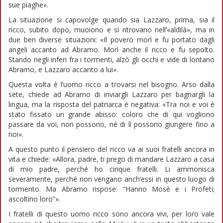
sue piaghe».
La situazione si capovolge quando sia Lazzaro, prima, sia il
ricco, subito dopo, muoiono e si ritrovano nell’«aldilà», ma in
due ben diverse situazioni: «Il povero morì e fu portato dagli
angeli accanto ad Abramo. Morì anche il ricco e fu sepolto.
Stando negli inferi fra i tormenti, alzò gli occhi e vide di lontano
Abramo, e Lazzaro accanto a lui».
Questa volta è l’uomo ricco a trovarsi nel bisogno. Arso dalla
sete, chiede ad Abramo di inviargli Lazzaro per bagnargli la
lingua, ma la risposta del patriarca è negativa: «Tra noi e voi è
stato fissato un grande abisso: coloro che di qui vogliono
passare da voi, non possono, né di lì possono giungere fino a
noi».
A questo punto il pensiero del ricco va ai suoi fratelli ancora in
vita e chiede: «Allora, padre, ti prego di mandare Lazzaro a casa
di mio padre, perché ho cinque fratelli. Li ammonisca
severamente, perché non vengano anch’essi in questo luogo di
tormento. Ma Abramo rispose: “Hanno Mosè e i Profeti;
ascoltino loro”».
I fratelli di questo uomo ricco sono ancora vivi, per loro vale