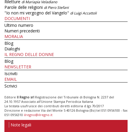
Riletture
di Mariapia Veladiano
Parole delle religioni
di Piero Stefani
"Io non mi vergogno del Vangelo"
di Luigi Accattoli
DOCUMENTI
Ultimo numero
Numeri precedenti
MORALIA
Blog
Dialoghi
IL REGNO DELLE DONNE
Blog
NEWSLETTER
Iscriviti
EMAIL
Scrivici
Editore
Il Regno srl
Registrazione del Tribunale di Bologna N. 2237 del
24.10.1957 Associato all’Unione Stampa Periodica Italiana
La testata usufruisce dei contributi diretti editoria d.lgs 70/2017
Direzione e redazione Via del Monte 5 40126 Bologna (Bo) tel 051 0956100 - fax
051 0956310
ilregno@ilregno.it
Note legali