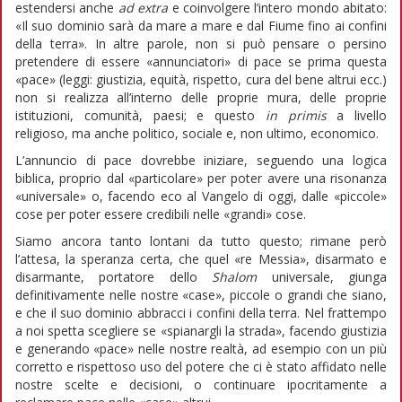
estendersi anche
ad extra
e coinvolgere l’intero mondo abitato:
«Il suo dominio sarà da mare a mare e dal Fiume fino ai confini
della terra». In altre parole, non si può pensare o persino
pretendere di essere «annunciatori» di pace se prima questa
«pace» (leggi: giustizia, equità, rispetto, cura del bene altrui ecc.)
non si realizza all’interno delle proprie mura, delle proprie
istituzioni, comunità, paesi; e questo
in primis
a livello
religioso, ma anche politico, sociale e, non ultimo, economico.
L’annuncio di pace dovrebbe iniziare, seguendo una logica
biblica, proprio dal «particolare» per poter avere una risonanza
«universale» o, facendo eco al Vangelo di oggi, dalle «piccole»
cose per poter essere credibili nelle «grandi» cose.
Siamo ancora tanto lontani da tutto questo; rimane però
l’attesa, la speranza certa, che quel «re Messia», disarmato e
disarmante, portatore dello
Shalom
universale, giunga
definitivamente nelle nostre «case», piccole o grandi che siano,
e che il suo dominio abbracci i confini della terra. Nel frattempo
a noi spetta scegliere se «spianargli la strada», facendo giustizia
e generando «pace» nelle nostre realtà, ad esempio con un più
corretto e rispettoso uso del potere che ci è stato affidato nelle
nostre scelte e decisioni, o continuare ipocritamente a