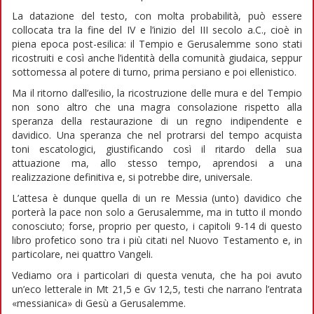
La datazione del testo, con molta probabilità, può essere
collocata tra la fine del IV e l’inizio del III secolo a.C., cioè in
piena epoca post-esilica: il Tempio e Gerusalemme sono stati
ricostruiti e così anche l’identità della comunità giudaica, seppur
sottomessa al potere di turno, prima persiano e poi ellenistico.
Ma il ritorno dall’esilio, la ricostruzione delle mura e del Tempio
non sono altro che una magra consolazione rispetto alla
speranza della restaurazione di un regno indipendente e
davidico. Una speranza che nel protrarsi del tempo acquista
toni escatologici, giustificando così il ritardo della sua
attuazione ma, allo stesso tempo, aprendosi a una
realizzazione definitiva e, si potrebbe dire, universale.
L’attesa è dunque quella di un re Messia (unto) davidico che
porterà la pace non solo a Gerusalemme, ma in tutto il mondo
conosciuto; forse, proprio per questo, i capitoli 9-14 di questo
libro profetico sono tra i più citati nel Nuovo Testamento e, in
particolare, nei quattro Vangeli.
Vediamo ora i particolari di questa venuta, che ha poi avuto
un’eco letterale in Mt 21,5 e Gv 12,5, testi che narrano l’entrata
«messianica» di Gesù a Gerusalemme.