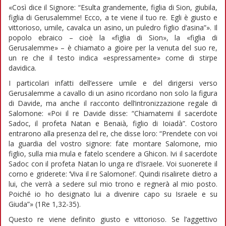
«Così dice il Signore: “Esulta grandemente, figlia di Sion, giubila,
figlia di Gerusalemme! Ecco, a te viene il tuo re. Egli è giusto e
vittorioso, umile, cavalca un asino, un puledro figlio d’asina”». Il
popolo ebraico – cioè la «figlia di Sion», la «figlia di
Gerusalemme» – è chiamato a gioire per la venuta del suo re,
un re che il testo indica «espressamente» come di stirpe
davidica.
I particolari infatti dell’essere umile e del dirigersi verso
Gerusalemme a cavallo di un asino ricordano non solo la figura
di Davide, ma anche il racconto dell’intronizzazione regale di
Salomone: «Poi il re Davide disse: “Chiamatemi il sacerdote
Sadoc, il profeta Natan e Benaià, figlio di Ioiadà”. Costoro
entrarono alla presenza del re, che disse loro: “Prendete con voi
la guardia del vostro signore: fate montare Salomone, mio
figlio, sulla mia mula e fatelo scendere a Ghicon. Ivi il sacerdote
Sadoc con il profeta Natan lo unga re d’Israele. Voi suonerete il
corno e griderete: ‘Viva il re Salomone!’. Quindi risalirete dietro a
lui, che verrà a sedere sul mio trono e regnerà al mio posto.
Poiché io ho designato lui a divenire capo su Israele e su
Giuda”» (1Re 1,32-35).
Questo re viene definito giusto e vittorioso. Se l’aggettivo