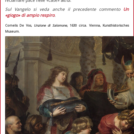
reclamare pace nelle «case» altrui.
Sul Vangelo si veda anche il precedente commento
Un
«giogo» di ampio respiro
.
Cornelis De Vos,
Unzione di Salomone,
1630 circa. Vienna, Kunsthistorisches
Museum.