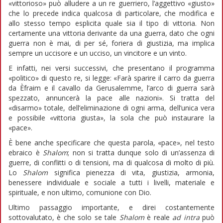
«vittorioso» può alludere a un re guerriero, l’aggettivo «giusto»
che lo precede indica qualcosa di particolare, che modifica e
allo stesso tempo esplicita quale sia il tipo di vittoria. Non
certamente una vittoria derivante da una guerra, dato che ogni
guerra non è mai, di per sé, foriera di giustizia, ma implica
sempre un uccisore e un ucciso, un vincitore e un vinto.
E infatti, nei versi successivi, che presentano il programma
«politico» di questo re, si legge: «Farà sparire il carro da guerra
da Èfraim e il cavallo da Gerusalemme, l’arco di guerra sarà
spezzato, annuncerà la pace alle nazioni». Si tratta del
«disarmo» totale, dell’eliminazione di ogni arma, dell’unica vera
e possibile «vittoria giusta», la sola che può instaurare la
«pace».
È bene anche specificare che questa parola, «pace», nel testo
ebraico è
Shalom
; non si tratta dunque solo di un’assenza di
guerre, di conflitti o di tensioni, ma di qualcosa di molto di più.
Lo
Shalom
significa pienezza di vita, giustizia, armonia,
benessere individuale e sociale a tutti i livelli, materiale e
spirituale, e non ultimo, comunione con Dio.
Ultimo passaggio importante, e direi costantemente
sottovalutato, è che solo se tale
Shalom
è reale
ad intra
può