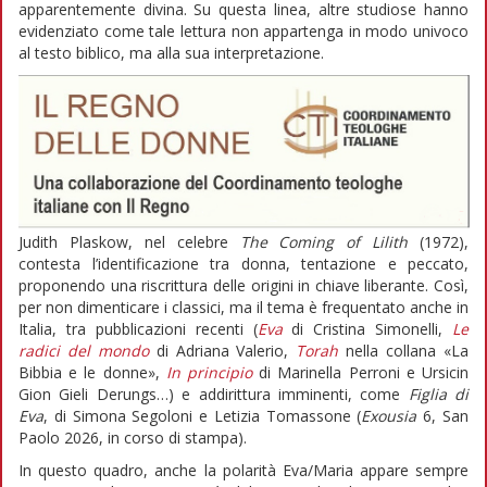
apparentemente divina. Su questa linea, altre studiose hanno
evidenziato come tale lettura non appartenga in modo univoco
al testo biblico, ma alla sua interpretazione.
Judith Plaskow, nel celebre
The Coming of Lilith
(1972),
contesta l’identificazione tra donna, tentazione e peccato,
proponendo una riscrittura delle origini in chiave liberante. Così,
per non dimenticare i classici, ma il tema è frequentato anche in
Italia, tra pubblicazioni recenti (
Eva
di Cristina Simonelli,
Le
radici del mondo
di Adriana Valerio,
Torah
nella collana «La
Bibbia e le donne»,
In principio
di Marinella Perroni e Ursicin
Gion Gieli Derungs…) e addirittura imminenti, come
Figlia di
Eva
, di Simona Segoloni e Letizia Tomassone (
Exousia
6, San
Paolo 2026, in corso di stampa).
In questo quadro, anche la polarità Eva/Maria appare sempre