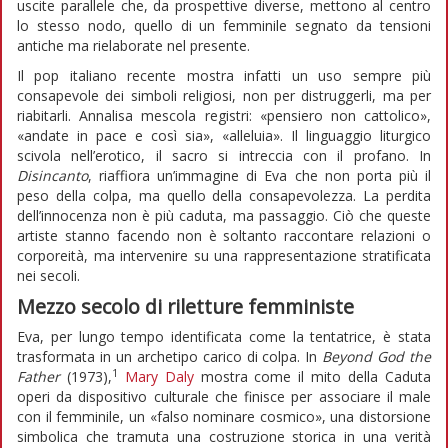
uscite parallele che, da prospettive diverse, mettono al centro
lo stesso nodo, quello di un femminile segnato da tensioni
antiche ma rielaborate nel presente.
Il pop italiano recente mostra infatti un uso sempre più
consapevole dei simboli religiosi, non per distruggerli, ma per
riabitarli. Annalisa mescola registri: «pensiero non cattolico»,
«andate in pace e così sia», «alleluia». Il linguaggio liturgico
scivola nell’erotico, il sacro si intreccia con il profano. In
Disincanto
, riaffiora un’immagine di Eva che non porta più il
peso della colpa, ma quello della consapevolezza. La perdita
dell’innocenza non è più caduta, ma passaggio. Ciò che queste
artiste stanno facendo non è soltanto raccontare relazioni o
corporeità, ma intervenire su una rappresentazione stratificata
nei secoli.
Mezzo secolo di riletture femministe
Eva, per lungo tempo identificata come la tentatrice, è stata
trasformata in un archetipo carico di colpa. In
Beyond God the
1
Father
(1973),
Mary Daly
mostra come il mito della Caduta
operi da dispositivo culturale che finisce per associare il male
con il femminile, un «falso nominare cosmico», una distorsione
simbolica che tramuta una costruzione storica in una verità