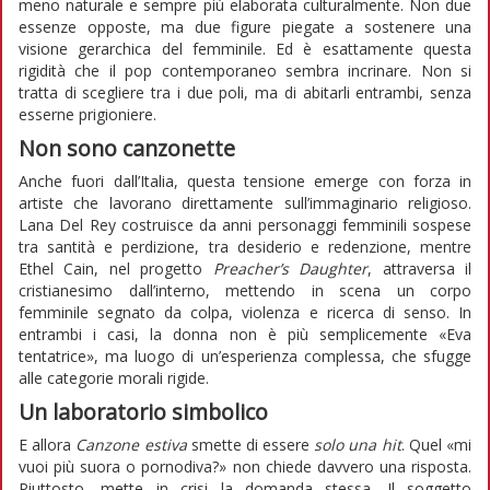
meno naturale e sempre più elaborata culturalmente. Non due
essenze opposte, ma due figure piegate a sostenere una
visione gerarchica del femminile. Ed è esattamente questa
rigidità che il pop contemporaneo sembra incrinare. Non si
tratta di scegliere tra i due poli, ma di abitarli entrambi, senza
esserne prigioniere.
Non sono canzonette
Anche fuori dall’Italia, questa tensione emerge con forza in
artiste che lavorano direttamente sull’immaginario religioso.
Lana Del Rey costruisce da anni personaggi femminili sospese
tra santità e perdizione, tra desiderio e redenzione, mentre
Ethel Cain, nel progetto
Preacher’s Daughter
, attraversa il
cristianesimo dall’interno, mettendo in scena un corpo
femminile segnato da colpa, violenza e ricerca di senso. In
entrambi i casi, la donna non è più semplicemente «Eva
tentatrice», ma luogo di un’esperienza complessa, che sfugge
alle categorie morali rigide.
Un laboratorio simbolico
E allora
Canzone estiva
smette di essere
solo una hit
. Quel «mi
vuoi più suora o pornodiva?» non chiede davvero una risposta.
Piuttosto, mette in crisi la domanda stessa. Il soggetto