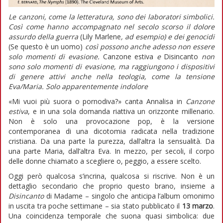
Le canzoni, come la letteratura, sono dei laboratori simbolici.
Così come hanno accompagnato nel secolo scorso il dolore
assurdo della guerra
(Lily Marlene
, ad esempio) e dei genocidi
(Se questo è un uomo)
così possono anche adesso non essere
solo momenti di evasione.
Canzone estiva
e
Disincanto
non
sono solo momenti di evasione, ma raggiungono i dispositivi
di genere attivi anche nella teologia, come la tensione
Eva/Maria. Solo apparentemente indolore
«Mi vuoi più suora o pornodiva?» canta Annalisa in
Canzone
estiva
, e in una sola domanda riattiva un orizzonte millenario.
Non è solo una provocazione pop, è la versione
contemporanea di una dicotomia radicata nella tradizione
cristiana. Da una parte la purezza, dall’altra la sensualità. Da
una parte Maria, dall’altra Eva. In mezzo, per secoli, il corpo
delle donne chiamato a scegliere o, peggio, a essere scelto.
Oggi però qualcosa s’incrina, qualcosa si riscrive. Non è un
dettaglio secondario che proprio questo brano, insieme a
Disincanto
di Madame – singolo che anticipa l’album omonimo
in uscita tra poche settimane – sia stato pubblicato il
13 marzo
.
Una coincidenza temporale che suona quasi simbolica: due