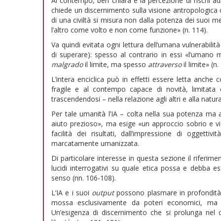
Al contempo, ben chiara è la percezione di rischi ad 
chiede un discernimento sulla visione antropologica c
di una civiltà si misura non dalla potenza dei suoi me
l’altro come volto e non come funzione» (n. 114).
Va quindi evitata ogni lettura dell’umana vulnerabilit
di superare): spesso al contrario in essi «l’umano m
malgrado
il limite, ma spesso
attraverso
il limite» (n.
L’intera enciclica può in effetti essere letta anche
fragile e al contempo capace di novità, limitata
trascendendosi – nella relazione agli altri e alla natu
Per tale umanità l’IA – colta nella sua potenza ma 
aiuto prezioso», ma esige «un approccio sobrio e vigi
facilità dei risultati, dall’impressione di oggett
marcatamente umanizzata.
Di particolare interesse in questa sezione il riferim
lucidi interrogativi su quale etica possa e debba e
senso (nn. 106-108).
L’IA e i suoi
output
possono plasmare in profondità 
mossa esclusivamente da poteri economici, ma es
Un’esigenza di discernimento che si prolunga nel c