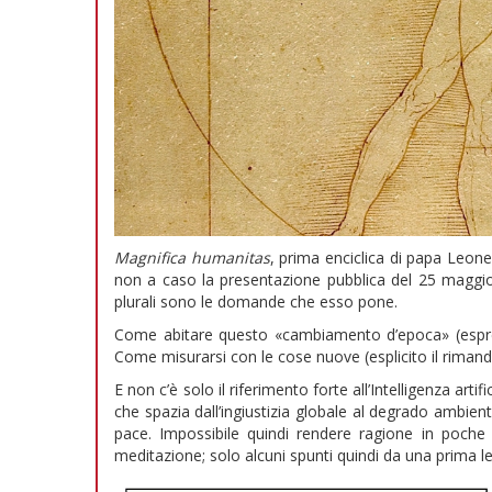
Magnifica humanitas
, prima enciclica di papa Leone
non a caso la presentazione pubblica del 25 maggio 
plurali sono le domande che esso pone.
Come abitare questo «cambiamento d’epoca» (espr
Come misurarsi con le cose nuove (esplicito il rimando
E non c’è solo il riferimento forte all’Intelligenza art
che spazia dall’ingiustizia globale al degrado ambien
pace. Impossibile quindi rendere ragione in poche b
meditazione; solo alcuni spunti quindi da una prima le