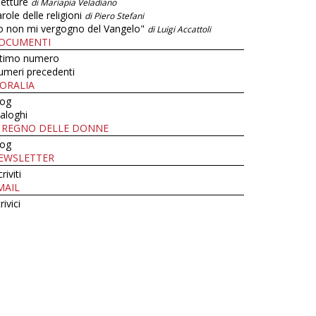
letture
di Mariapia Veladiano
role delle religioni
di Piero Stefani
o non mi vergogno del Vangelo"
di Luigi Accattoli
OCUMENTI
ltimo numero
umeri precedenti
ORALIA
log
aloghi
L REGNO DELLE DONNE
log
EWSLETTER
criviti
MAIL
rivici