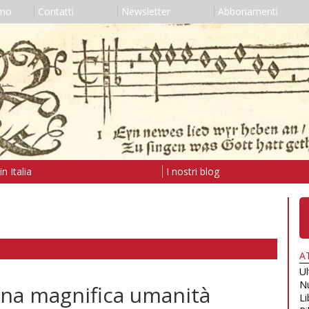
amo
Contatti
Newsletter
Abbonamenti
n Italia
I nostri blog
A
U
N
 una magnifica umanità
Li