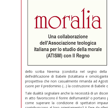
dello scriba Neemia (condotta nel segno della 
dell’edificazione di Babele (totalitaria e omologan
prospettiva che non casualmente rimanda ad Agosti
cuore per il predominio (…) la costruzione di Babele o
Tale dualità segnalare anche la necessità di un disc
in atto favoriscono il fiorire dell’umanità? o portan
come superare la condizione di spettatori impaurit
contribuiscono al loro orientamento? A fare da riferi