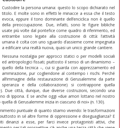
Custodire la persona umana: questo lo scopo dichiarato nel
titolo. E molte sono in effetti le minacce a essa che il testo
evoca, eppure il tono dominante dell’enciclica non è quello
della preoccupazione. Due, infatti, sono le figure bibliche
usate più volte dal pontefice come quadro di riferimento, ed
entrambe sono legate alla costruzione di città: l’attività
umana è colta con uno sguardo d’assieme come impegnata
a edificare una realtà nuova, quasi un unico grande cantiere.
Nessuna nostalgia per approcci statici o per modelli sociali
ed antropologici fissati; piuttosto il senso di un dinamismo –
quello della tecnica –, cui si guarda con apprezzamento ed
ammirazione, pur cogliendone al contempo i rischi. Perché
all’immagine della restaurazione di Gerusalemme da parte
speranza e della collaborazione) si contrappone quella
te). Due città, dunque, due diverse costruzioni, secondo una
no di Ippona. E se anche oggi «due amori lottano nel nostro
 quella di Gerusalemme inizia in ciascuno di noi» (n. 130).
ernimento puntuale di quanto stiamo vivendo: le trasformazioni
o piuttosto in sé altre forme di oppressione e diseguaglianza? E
i dinanzi a esse, per farci invece protagonisti attivi, che
mento per tali prospettive c’è anche una terza città che viene