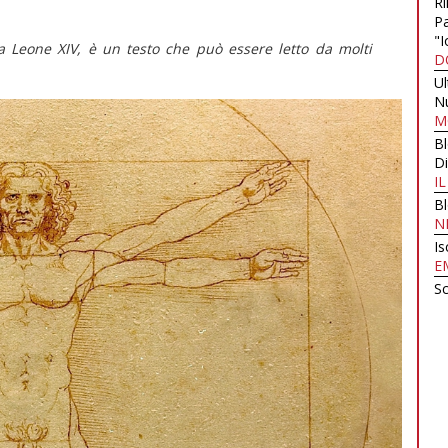
Ri
Pa
"I
a Leone XIV, è un testo che può essere letto da molti
D
U
N
M
B
Di
I
B
N
Is
E
Sc