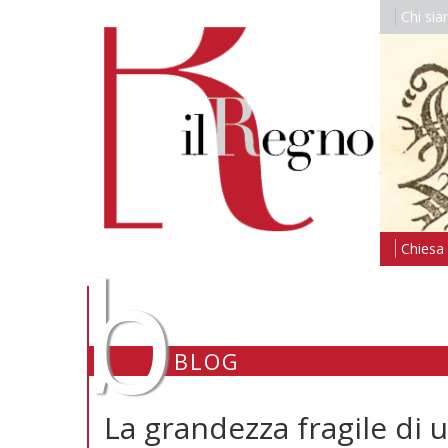
Chi si
b
Chiesa i
BLOG
La grandezza fragile di