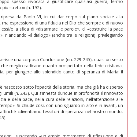
roppo spesso invocata a giustificare qualsiasi guerra, fermo
o più stretto» (n. 192).
 ripresa da Paolo VI, in cui dar corpo sul piano sociale alla
, ma espressione di una fiducia nel Dio che sempre e di nuovo
 essi/e la sfida di «disarmare le parole», di «costruire la pace
 rilanciando «il dialogo» (anche tra le religioni), privilegiando
serisce una corposa Conclusione (nn. 229-245), quasi un sesto
nti che meglio radicano quanto prospettato nella fede cristiana,
stia, per giungere allo splendido canto di speranza di Maria: il
è nascosto sotto l’opacità della storia, ma che già ha disperso
li umili (n. 243). Qui s’innesta dunque in profondità il rinnovato
ia e della pace, nella cura delle relazioni, nell’attenzione alle
tempo». Si chiude così, con uno sguardo in alto e in avanti, un
 affinché «diventiamo tessitori di speranza nel nostro mondo,
45).
azioni, suscitando «un ampio movimento di riflessione e di