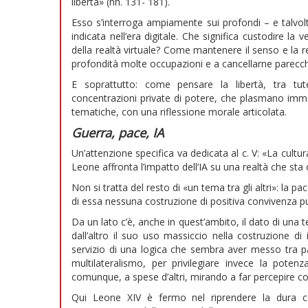
libertà» (nn. 131- 181).
Esso s’interroga ampiamente sui profondi – e talvo
indicata nell’era digitale. Che significa custodire la
della realtà virtuale? Come mantenere il senso e la r
profondità molte occupazioni e a cancellarne parecc
E soprattutto: come pensare la libertà, tra tut
concentrazioni private di potere, che plasmano immag
tematiche, con una riflessione morale articolata.
Guerra, pace, IA
Un’attenzione specifica va dedicata al c. V: «La cultur
Leone affronta l’impatto dell’IA su una realtà che st
Non si tratta del resto di «un tema tra gli altri»: la
di essa nessuna costruzione di positiva convivenza 
Da un lato c’è, anche in quest’ambito, il dato di una te
dall’altro il suo uso massiccio nella costruzione d
servizio di una logica che sembra aver messo tra p
multilateralismo, per privilegiare invece la pote
comunque, a spese d’altri, mirando a far percepire c
Qui Leone XIV è fermo nel riprendere la dura c