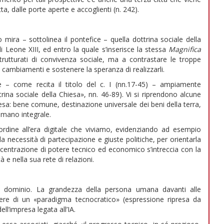
, dalle porte aperte e accoglienti (n. 242).
 mira – sottolinea il pontefice – quella dottrina sociale della
i Leone XIII, ed entro la quale s’inserisce la stessa
Magnifica
strutturati di convivenza sociale, ma a contrastare le troppe
re cambiamenti e sostenere la speranza di realizzarli.
 – come recita il titolo del c. I (nn.17-45) – ampiamente
trina sociale della Chiesa», nn. 46-89). Vi si riprendono alcune
iesa: bene comune, destinazione universale dei beni della terra,
 umano integrale.
ordine all’era digitale che viviamo, evidenziando ad esempio
a necessità di partecipazione e giuste politiche, per orientarla
 concentrazione di potere tecnico ed economico s’intreccia con la
tà e nella sua rete di relazioni.
a e dominio. La grandezza della persona umana davanti alle
alere di un «paradigma tecnocratico» (espressione ripresa da
ll’impresa legata all’IA.