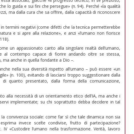
essa associati, giacché «il progresso tecnico, in sé prezioso,
he lo guida e sui fini che persegue» (n. 94). Perché «la qualità
zzi, ma dalla cura che sa offrire, dalla capacità di riconoscere
à in termini negativi (come difetti che la tecnica permetterebbe
atura e si apre alla relazione», e anzi «l’umano non fiorisce
 118).
 come un appassionato canto alla singolare realtà dell’umano,
 e al contempo capace di fiorire andando oltre se stessa,
ra, ma anche in quella fondante a Dio –.
anche nella sua diversità rispetto all’umano – può essere «un
le» (n. 100), evitando di lasciarsi troppo suggestionare dalla
ività di quanto presentato, dalla forma della comunicazione,
ento alla necessità di un orientamento etico dell’IA, ma anche i
sservi implementate; su chi soprattutto debba decidere in tal
la convivenza sociale: come far sì che tale dinamica non sia
prima invece scelte condivise, frutto di partecipazione?
. IV «Custodire l’umano nella trasformazione. Verità, lavoro