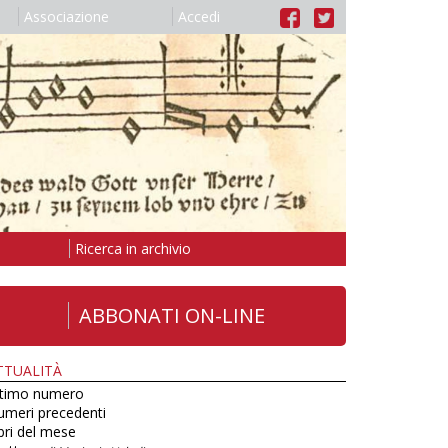
Associazione
Accedi
Ricerca in archivio
ABBONATI ON-LINE
TTUALITÀ
ltimo numero
umeri precedenti
bri del mese