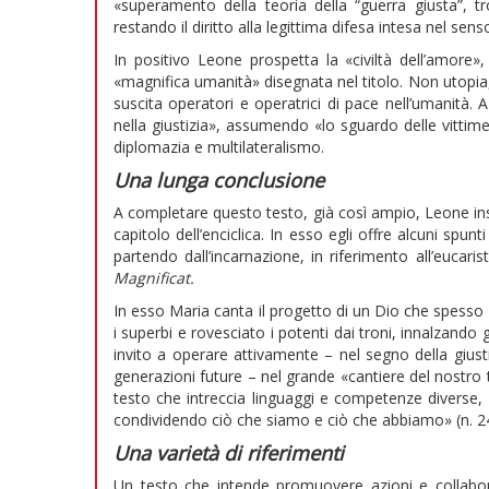
«superamento della teoria della “guerra giusta”, t
restando il diritto alla legittima difesa intesa nel sens
In positivo Leone prospetta la «civiltà dell’amore»,
«magnifica umanità» disegnata nel titolo. Non utopia
suscita operatori e operatrici di pace nell’umanità. A
nella giustizia», assumendo «lo sguardo delle vittime»,
diplomazia e multilateralismo.
Una lunga conclusione
A completare questo testo, già così ampio, Leone in
capitolo dell’enciclica. In esso egli offre alcuni spu
partendo dall’incarnazione, in riferimento all’eucari
Magnificat.
In esso Maria canta il progetto di un Dio che spesso 
i superbi e rovesciato i potenti dai troni, innalzando g
invito a operare attivamente – nel segno della giustiz
generazioni future – nel grande «cantiere del nostro 
testo che intreccia linguaggi e competenze diverse,
condividendo ciò che siamo e ciò che abbiamo» (n. 2
Una varietà di riferimenti
Un testo che intende promuovere azioni e collabor