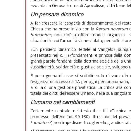
evocata: la Gerusalemme di Apocalisse, città benedetta
Un pensare dinamico
A far crescere la capacità di discernimento del resto
Chiesa che ha preso inizio con la
Rerum novarum
d
humanitas
; non cioè a offrire modelli organici e 
situazioni in cui l’umanità viene violata, per sollecita
«Un pensiero dinamico fedele al Vangelo» dunque
presentato nel c. II («fondamenti e principi della dot
grandi parole fondanti della dottrina sociale della Ch
sussidiarietà, solidarietà e giustizia sociale, sviluppo
E per ognuna di esse si sottolinea la rilevanza in 
l’esigenza di accesso all’IA per ogni persona umana, l
al di là di una gestione privatistica. La critica alla
tutela dei diritti dell’essere umano, nella sua singolari
L’umano nei cambiamenti
Certamente centrale nel testo il c. III: «Tecnic
promesse dell’IA» (nn. 90-130). Il rischio del prev
Laudato si’
) non impedisce di cogliere la grandiosità de