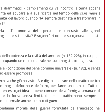
lta drammatici – cambiamenti cui va incontro la terna appena
 verità ed educare alla sua ricerca nel tempo delle
fake news
e
ealtà del lavoro quando l’IA sembra destinata a trasformare in
hie?
ela dell’autonomia delle persone e contrasto alle grandi
inari e stili di vita? Bisognerà ritornare su ognuna di queste
a della potenza e la civiltà dell’amore» (n. 182-228), in cui papa
a occupando un ruolo centrale nel suo magistero: la guerra.
 pace è «condizione del bene comune universale» (n. 182), e senza
può essere promossa.
cnica che già ha visto IA e digitale entrare nella pratica bellica;
i immagini deformate dell’altro, per farne un nemico. Tutto a
arentesi ogni idea di bene comune della famiglia umana e di
nza e la forza senza limiti, che si autoaffermano sempre e
ome normale anche lo stato di guerra.
ondanna morale della guerra formulata da Francesco nel