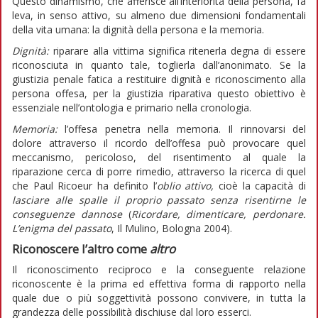
Questo dinamismo, che afferisce all’interiorità della persona, fa
leva, in senso attivo, su almeno due dimensioni fondamentali
della vita umana: la dignità della persona e la memoria.
Dignità:
riparare alla vittima significa ritenerla degna di essere
riconosciuta in quanto tale, toglierla dall’anonimato. Se la
giustizia penale fatica a restituire dignità e riconoscimento alla
persona offesa, per la giustizia riparativa questo obiettivo è
essenziale nell’ontologia e primario nella cronologia.
Memoria:
l’offesa penetra nella memoria. Il rinnovarsi del
dolore attraverso il ricordo dell’offesa può provocare quel
meccanismo, pericoloso, del risentimento al quale la
riparazione cerca di porre rimedio, attraverso la ricerca di quel
che Paul Ricoeur ha definito l’
oblio attivo,
cioè la capacità di
lasciare alle spalle il proprio
passato senza risentirne le
conseguenze dannose
(
Ricordare, dimenticare, perdonare.
L’enigma del passato
, Il Mulino, Bologna 2004).
Riconoscere l’altro come
altro
Il riconoscimento reciproco e la conseguente relazione
riconoscente è la prima ed effettiva forma di rapporto nella
quale due o più soggettività possono convivere, in tutta la
grandezza delle possibilità dischiuse dal loro esserci.