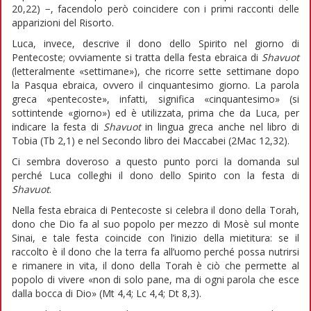
20,22) −, facendolo però coincidere con i primi racconti delle
apparizioni del Risorto.
Luca, invece, descrive il dono dello Spirito nel giorno di
Pentecoste; ovviamente si tratta della festa ebraica di
Shavuot
(letteralmente «settimane»), che ricorre sette settimane dopo
la Pasqua ebraica, ovvero il cinquantesimo giorno. La parola
greca «pentecoste», infatti, significa «cinquantesimo» (si
sottintende «giorno») ed è utilizzata, prima che da Luca, per
indicare la festa di
Shavuot
in lingua greca anche nel libro di
Tobia (Tb 2,1) e nel Secondo libro dei Maccabei (2Mac 12,32).
Ci sembra doveroso a questo punto porci la domanda sul
perché Luca colleghi il dono dello Spirito con la festa di
Shavuot
.
Nella festa ebraica di Pentecoste si celebra il dono della Torah,
dono che Dio fa al suo popolo per mezzo di Mosè sul monte
Sinai, e tale festa coincide con l’inizio della mietitura: se il
raccolto è il dono che la terra fa all’uomo perché possa nutrirsi
e rimanere in vita, il dono della Torah è ciò che permette al
popolo di vivere «non di solo pane, ma di ogni parola che esce
dalla bocca di Dio» (Mt 4,4; Lc 4,4; Dt 8,3).