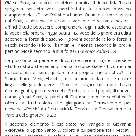
Già sul Sinai, secondo la tradizione ebraica, il dono della Torah
sprigiona settanta voci, perché tutte le nazioni possano
comprenderla: «Disse Rabbi Yochanan: Quando la voce usciva
dal Sinai, si divideva in settanta voci per le settanta nazioni,
affinché tutte potessero comprenderla; ogni nazione ascoltava
la voce nella propria lingua patria... La voce del Signore era udita
secondo la forza di ciascuno: i giovani secondo la loro forza, i
vecchi secondo la loro, i bambini e i neonati secondo la loro, e
persino Mosè secondo la sua forza» (
Shemot Rabba
5,9).
La possibilità di parlare e di comprendere in lingue diverse −
«Tutti costoro che parlano non sono forse Galilei? E come mai
ciascuno di noi sente parlare nella propria lingua nativa? (...)
Siamo Parti, Medi, Elamìti..., e li udiamo parlare nelle nostre
lingue delle grandi opere di Dio» − è il segno che il dono-Torah
è consegnato, per mezzo dello Spirito, a tutti i popoli; di nuovo,
come già sul Sinai, la parola di Dio non conosce confini ed è
offerta a tutti coloro che giungono a Gerusalemme per
riceverla: «Perché da Sion uscirà la Torah e da Gerusalemme la
Parola del Signore» (Is 2,3).
Il secondo elemento è esplicitato nel Vangelo di Giovanni:
«Ricevete lo Spirito Santo. A coloro a cui perdonerete i peccati,