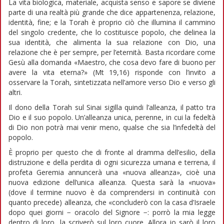
La vita biologica, materiale, acquista senso e sapore se diviene
parte di una realtà più grande che dice appartenenza, relazione,
identità, fine; e la Torah è proprio ciò che illumina il cammino
del singolo credente, che lo costituisce popolo, che delinea la
sua identità, che alimenta la sua relazione con Dio, una
relazione che è per sempre, per l’eternità. Basta ricordare come
Gesù alla domanda «Maestro, che cosa devo fare di buono per
avere la vita eterna?» (Mt 19,16) risponde con l’invito a
osservare la Torah, sintetizzata nell’amore verso Dio e verso gli
altri.
Il dono della Torah sul Sinai sigilla quindi l’alleanza, il patto tra
Dio e il suo popolo. Un’alleanza unica, perenne, in cui la fedeltà
di Dio non potrà mai venir meno, qualse che sia l’infedeltà del
popolo.
È proprio per questo che di fronte al dramma dell’esilio, della
distruzione e della perdita di ogni sicurezza umana e terrena, il
profeta Geremia annuncerà una «nuova alleanza», cioè una
nuova edizione dell’unica alleanza. Questa sarà la «nuova»
(dove il termine nuovo è da comprendersi in continuità con
quanto precede) alleanza, che «concluderò con la casa d’Israele
dopo quei giorni − oracolo del Signore −: porrò la mia legge
dentro di loro, la scriverò sul loro cuore. Allora io sarò il loro