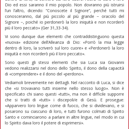
Dio ed essi saranno il mio popolo. Non dovranno più istruirsi
l’un l’altro, dicendo: “Conoscete il Signore”, perché tutti mi
conosceranno, dal più piccolo al più grande − oracolo del
Signore −, poiché io perdonerò la loro iniquità e non ricorderò
più il loro peccato» (Ger 31,33-34).
Vi sono dunque due elementi che contraddistinguono questa
«nuova» edizione dell’Alleanza di Dio: «Porrò la mia legge
dentro di loro, la scriverò sul loro cuore» e «Perdonerò la loro
iniquità e non ricorderò più il loro peccato».
Sono questi gli stessi elementi che sia Luca sia Giovanni
vedono realizzarsi nel dono dello Spirito, il dono della capacità
di «comprendere» e il dono del «perdono».
Vediamoli brevemente nei dettagli. Nel racconto di Luca, si dice
che «si trovavano tutti insieme nello stesso luogo». Non è
specificato chi siano questi «tutti», ma non è difficile supporre
che si tratti di «tutti» i discepoli/e di Gesù. E prosegue:
«Apparvero loro lingue come di fuoco, che si dividevano, e si
posarono su ciascuno di loro, e tutti furono colmati di Spirito
Santo e cominciarono a parlare in altre lingue, nel modo in cui
lo Spirito dava loro il potere di esprimersi».