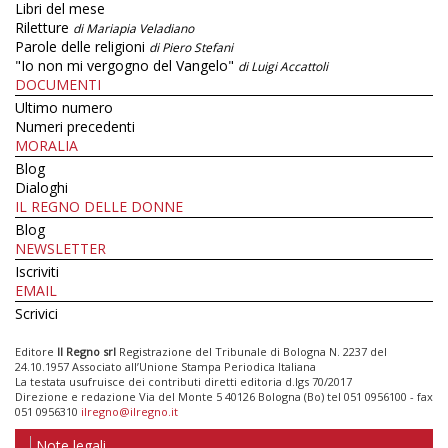
Libri del mese
Riletture
di Mariapia Veladiano
Parole delle religioni
di Piero Stefani
"Io non mi vergogno del Vangelo"
di Luigi Accattoli
DOCUMENTI
Ultimo numero
Numeri precedenti
MORALIA
Blog
Dialoghi
IL REGNO DELLE DONNE
Blog
NEWSLETTER
Iscriviti
EMAIL
Scrivici
Editore
Il Regno srl
Registrazione del Tribunale di Bologna N. 2237 del
24.10.1957 Associato all’Unione Stampa Periodica Italiana
La testata usufruisce dei contributi diretti editoria d.lgs 70/2017
Direzione e redazione Via del Monte 5 40126 Bologna (Bo) tel 051 0956100 - fax
051 0956310
ilregno@ilregno.it
Note legali