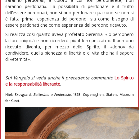
saranno perdonati; a coloro a cui non perdonerete, non
saranno perdonati». La possibilità di perdonare è il frutto
dell’essere perdonati, non si può perdonare qualcuno se non si
è fatta prima l’esperienza del perdono, sia come bisogno di
essere perdonati che come esperienza del perdono ricevuto.
Si realizza così quanto aveva profetato Geremia: «Io perdonerò
la loro iniquità e non ricorderò più il loro peccato». Il perdono
ricevuto diventa, per mezzo dello Spirito, il «dono» da
condividere, quella pienezza di libertà e di vita che ha il sapore
di «eternità».
Sul Vangelo si veda anche il precedente commento
Lo Spirito
e la responsabilità liberante
.
Niels Skovgaard,
Battesimo a Pentecoste,
1898. Copenaghen, Statens Museum
for Kunst.