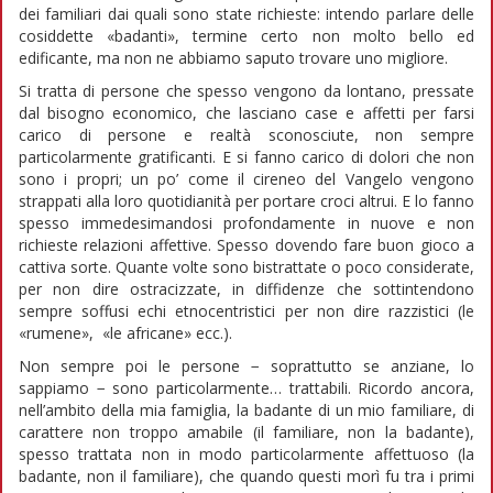
dei familiari dai quali sono state richieste: intendo parlare delle
cosiddette «badanti», termine certo non molto bello ed
edificante, ma non ne abbiamo saputo trovare uno migliore.
Si tratta di persone che spesso vengono da lontano, pressate
dal bisogno economico, che lasciano case e affetti per farsi
carico di persone e realtà sconosciute, non sempre
particolarmente gratificanti. E si fanno carico di dolori che non
sono i propri; un po’ come il cireneo del Vangelo vengono
strappati alla loro quotidianità per portare croci altrui. E lo fanno
spesso immedesimandosi profondamente in nuove e non
richieste relazioni affettive. Spesso dovendo fare buon gioco a
cattiva sorte. Quante volte sono bistrattate o poco considerate,
per non dire ostracizzate, in diffidenze che sottintendono
sempre soffusi echi etnocentristici per non dire razzistici (le
«rumene», «le africane» ecc.).
Non sempre poi le persone − soprattutto se anziane, lo
sappiamo − sono particolarmente… trattabili. Ricordo ancora,
nell’ambito della mia famiglia, la badante di un mio familiare, di
carattere non troppo amabile (il familiare, non la badante),
spesso trattata non in modo particolarmente affettuoso (la
badante, non il familiare), che quando questi morì fu tra i primi