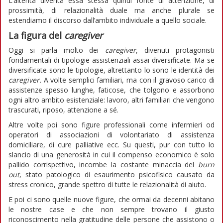
L’alterità diventa essa stessa quindi fonte di attenzione, di
prossimità, di relazionalità duale ma anche plurale se
estendiamo il discorso dall’ambito individuale a quello sociale.
La figura del
caregiver
Oggi si parla molto dei
caregiver
, divenuti protagonisti
fondamentali di tipologie assistenziali assai diversificate. Ma se
diversificate sono le tipologie, altrettanto lo sono le identità dei
caregiver.
A volte semplici familiari, ma con il gravoso carico di
assistenze spesso lunghe, faticose, che tolgono e assorbono
ogni altro ambito esistenziale: lavoro, altri familiari che vengono
trascurati, riposo, attenzione a sé.
Altre volte poi sono figure professionali come infermieri od
operatori di associazioni di volontariato di assistenza
domiciliare, di cure palliative ecc. Su questi, pur con tutto lo
slancio di una generosità in cui il compenso economico è solo
pallido corrispettivo, incombe la costante minaccia del
burn
out
, stato patologico di esaurimento psicofisico causato da
stress cronico, grande spettro di tutte le relazionalità di aiuto.
E poi ci sono quelle nuove figure, che ormai da decenni abitano
le nostre case e che non sempre trovano il giusto
riconoscimento nella gratitudine delle persone che assistono o