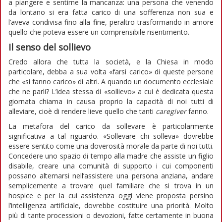
a piangere e sentirne la mancanza: una persona che venendo
da lontano si era fatta carico di una sofferenza non sua e
l’aveva condivisa fino alla fine, peraltro trasformando in amore
quello che poteva essere un comprensibile risentimento.
Il senso del sollievo
Credo allora che tutta la società, e la Chiesa in modo
particolare, debba a sua volta «farsi carico» di queste persone
che «si fanno carico» di altri. A quando un documento ecclesiale
che ne parli? L’idea stessa di «sollievo» a cui è dedicata questa
giornata chiama in causa proprio la capacità di noi tutti di
alleviare, cioè di rendere lieve quello che tanti
caregiver
fanno.
La metafora del carico da sollevare è particolarmente
significativa a tal riguardo. «Sollevare chi solleva» dovrebbe
essere sentito come una doverosità morale da parte di noi tutti.
Concedere uno spazio di tempo alla madre che assiste un figlio
disabile, creare una comunità di supporto i cui componenti
possano alternarsi nell’assistere una persona anziana, andare
semplicemente a trovare quel familiare che si trova in un
hospice e per la cui assistenza oggi viene proposta persino
l’intelligenza artificiale, dovrebbe costituire una priorità. Molto
più di tante processioni o devozioni, fatte certamente in buona