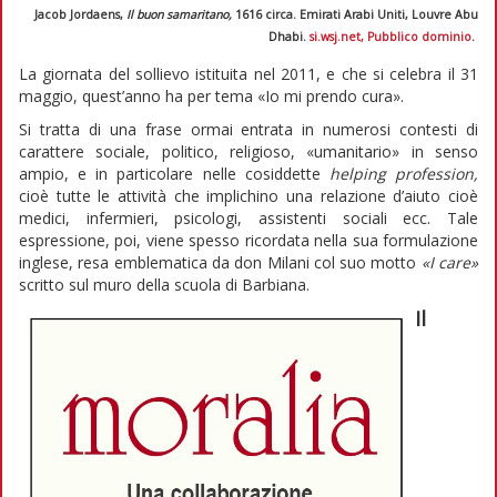
Jacob Jordaens,
Il buon samaritano,
1616 circa. Emirati Arabi Uniti, Louvre Abu
Dhabi.
si.wsj.net, Pubblico dominio
.
La giornata del sollievo istituita nel 2011, e che si celebra il 31
maggio, quest’anno ha per tema «Io mi prendo cura».
Si tratta di una frase ormai entrata in numerosi contesti di
carattere sociale, politico, religioso, «umanitario» in senso
ampio, e in particolare nelle cosiddette
helping profession,
cioè tutte le attività che implichino una relazione d’aiuto cioè
medici, infermieri, psicologi, assistenti sociali ecc. Tale
espressione, poi, viene spesso ricordata nella sua formulazione
inglese, resa emblematica da don Milani col suo motto
«
I care
»
scritto sul muro della scuola di Barbiana.
Il