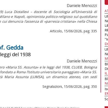
Daniele Menozzi
A
) Luca Diotallevi – docente di Sociologia all’Università di
U
ilano e Napoli, opinionista politico-religioso sul quotidiano
N
 cui denuncia l’assenza di «parresia cristiana» nella Chiesa
Li
Ri
Articolo, 15/06/2026, pag. 335
Pa
"I
D
rof. Gedda
U
 leggi del 1938
N
M
Daniele Menozzi
B
stero «Maria SS. Assunta» e le leggi del 1938, CLUEB, Bologna
Di
ondato a Roma l’Istituto universitario pareggiato «Maria SS.
I
ità Maria Assunta (LUMSA), un dinamico ateneo, con sedi
B
N
Segnalazioni, 15/06/2026, pag. 350
Is
E
Sc