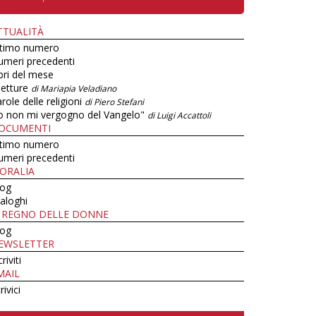
TTUALITÀ
ltimo numero
umeri precedenti
bri del mese
letture
di Mariapia Veladiano
role delle religioni
di Piero Stefani
o non mi vergogno del Vangelo"
di Luigi Accattoli
OCUMENTI
ltimo numero
umeri precedenti
ORALIA
log
aloghi
L REGNO DELLE DONNE
log
EWSLETTER
criviti
MAIL
rivici