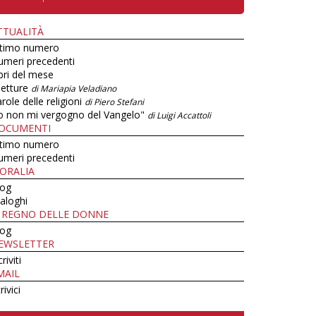
TTUALITÀ
ltimo numero
umeri precedenti
bri del mese
letture
di Mariapia Veladiano
role delle religioni
di Piero Stefani
o non mi vergogno del Vangelo"
di Luigi Accattoli
OCUMENTI
ltimo numero
umeri precedenti
ORALIA
log
aloghi
L REGNO DELLE DONNE
log
EWSLETTER
criviti
MAIL
rivici