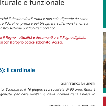
 culturale e funzionale
erché il destino dell’Europa e non solo dipende da come
tro l’Ucraina, prima o poi bisognerà soffermarsi anche a
 nostro sistema politico-democratico.
 a
Il Regno - attualità e documenti
o a
Il Regno digitale
.
si con il proprio codice abbonato.
Accedi.
): il cardinale
Gianfranco Brunelli
to. Scomparso il 16 giugno scorso all’età di 95 anni, Ruini è
onista, per oltre vent’anni, della vicenda della Chiesa in
Articolo, 15/07/2026, pag. 385