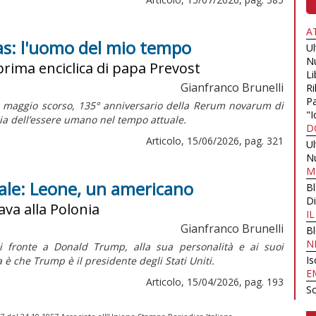
A
as: l'uomo del mio tempo
U
N
prima enciclica di papa Prevost
Li
Gianfranco Brunelli
Ri
Pa
5 maggio scorso, 135° anniversario della
Rerum novarum
di
"I
logia dell’essere umano nel tempo attuale.
D
Articolo, 15/06/2026, pag. 321
U
N
M
nale: Leone, un americano
B
Di
ava alla Polonia
I
Gianfranco Brunelli
B
N
i fronte a Donald Trump, alla sua personalità e ai suoi
Is
è che Trump è il presidente degli Stati Uniti.
E
Articolo, 15/04/2026, pag. 193
Sc