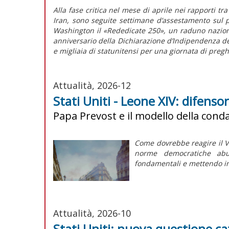
Alla fase critica nel mese di aprile nei rapporti t
Iran, sono seguite settimane d’assestamento sul p
Washington il «Rededicate 250», un raduno naziona
anniversario della
Dichiarazione d’Indipendenza
de
e migliaia di statunitensi per una giornata di preg
Attualità, 2026-12
Stati Uniti - Leone XIV: difenso
Papa Prevost e il modello della cond
Come dovrebbe reagire il V
norme democratiche abus
fondamentali e mettendo in d
Attualità, 2026-10
Stati Uniti: nuova questione ca