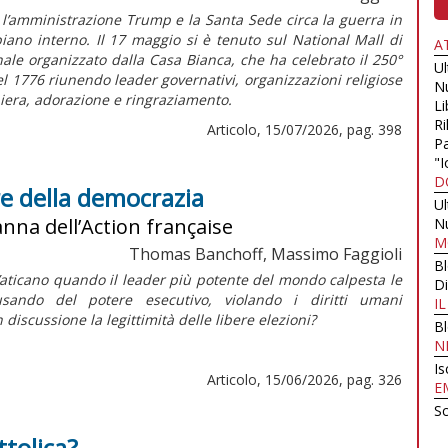
ra l’amministrazione Trump e la Santa Sede circa la guerra in
iano interno. Il 17 maggio si è tenuto sul National Mall di
A
le organizzato dalla Casa Bianca, che ha celebrato il 250°
U
l 1776 riunendo leader governativi, organizzazioni religiose
N
hiera, adorazione e ringraziamento.
Li
Ri
Articolo, 15/07/2026, pag. 398
Pa
"I
D
re della democrazia
U
anna dell’Action française
N
M
Thomas Banchoff, Massimo Faggioli
B
aticano quando il leader più potente del mondo calpesta le
Di
ando del potere esecutivo, violando i diritti umani
I
iscussione la legittimità delle libere elezioni?
B
N
Is
Articolo, 15/06/2026, pag. 326
E
Sc
ttolica?