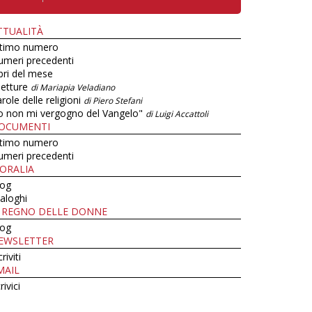
TTUALITÀ
ltimo numero
umeri precedenti
bri del mese
letture
di Mariapia Veladiano
role delle religioni
di Piero Stefani
o non mi vergogno del Vangelo"
di Luigi Accattoli
OCUMENTI
ltimo numero
umeri precedenti
ORALIA
log
aloghi
L REGNO DELLE DONNE
log
EWSLETTER
criviti
MAIL
rivici