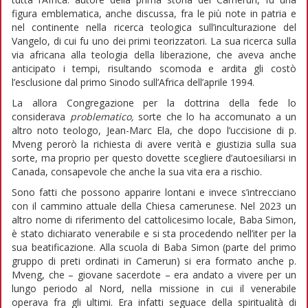
figura emblematica, anche discussa, fra le più note in patria e
nel continente nella ricerca teologica sull’inculturazione del
Vangelo, di cui fu uno dei primi teorizzatori. La sua ricerca sulla
via africana alla teologia della liberazione, che aveva anche
anticipato i tempi, risultando scomoda e ardita gli costò
l’esclusione dal primo Sinodo sull’Africa dell’aprile 1994.
La allora Congregazione per la dottrina della fede lo
considerava
problematico,
sorte che lo ha accomunato a un
altro noto teologo, Jean-Marc Ela, che dopo l’uccisione di p.
Mveng perorò la richiesta di avere verità e giustizia sulla sua
sorte, ma proprio per questo dovette scegliere d’autoesiliarsi in
Canada, consapevole che anche la sua vita era a rischio.
Sono fatti che possono apparire lontani e invece s’intrecciano
con il cammino attuale della Chiesa camerunese. Nel 2023 un
altro nome di riferimento del cattolicesimo locale, Baba Simon,
è stato dichiarato venerabile e si sta procedendo nell’iter per la
sua beatificazione. Alla scuola di Baba Simon (parte del primo
gruppo di preti ordinati in Camerun) si era formato anche p.
Mveng, che – giovane sacerdote – era andato a vivere per un
lungo periodo al Nord, nella missione in cui il venerabile
operava fra gli ultimi. Era infatti seguace della spiritualità di