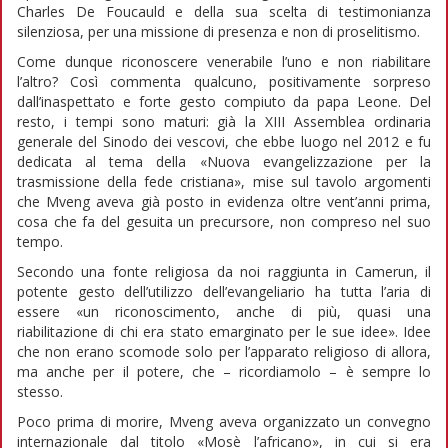
Charles De Foucauld e della sua scelta di testimonianza
silenziosa, per una missione di presenza e non di proselitismo.
Come dunque riconoscere venerabile l’uno e non riabilitare
l’altro? Così commenta qualcuno, positivamente sorpreso
dall’inaspettato e forte gesto compiuto da papa Leone. Del
resto, i tempi sono maturi: già la XIII Assemblea ordinaria
generale del Sinodo dei vescovi, che ebbe luogo nel 2012 e fu
dedicata al tema della «Nuova evangelizzazione per la
trasmissione della fede cristiana», mise sul tavolo argomenti
che Mveng aveva già posto in evidenza oltre vent’anni prima,
cosa che fa del gesuita un precursore, non compreso nel suo
tempo.
Secondo una fonte religiosa da noi raggiunta in Camerun, il
potente gesto dell’utilizzo dell’evangeliario ha tutta l’aria di
essere «un riconoscimento, anche di più, quasi una
riabilitazione di chi era stato emarginato per le sue idee». Idee
che non erano scomode solo per l’apparato religioso di allora,
ma anche per il potere, che – ricordiamolo – è sempre lo
stesso.
Poco prima di morire, Mveng aveva organizzato un convegno
internazionale dal titolo «Mosè l’africano», in cui si era