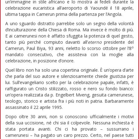
un’immagine in stile africano e lo mostra ai fedeli durante la
celebrazione eucaristica all’aeroporto di Yaoundé il 18 aprile,
ultima tappa in Camerun prima della partenza per l’Angola.
A uno sguardo distratto parrebbe solo un segno della volontà
d’inculturazione della Chiesa di Roma. Ma invece è molto di più.
E ai camerunesi non è affatto sfuggita la potenza di quel gesto,
tanto più perché compiuto davanti all’
eterno
presidente del
o
Camerun, Paul Biya, 93 anni, rieletto lo scorso ottobre per l’8
mandato consecutivo, che assisteva con la moglie alla
celebrazione, in posizione d’onore.
Quel libro non ha solo una copertina originale. È un’opera d’arte
che parla del suo autore e silenziosamente chiede giustizia per
lui. Sull’evangeliario scelto per la celebrazione papale, infatti, è
raffigurato un Cristo stilizzato, rosso e nero su fondo bianco:
un’opera realizzata da p. Engelbert Mveng, gesuita camerunese,
teologo, storico e artista fra i più noti in patria. Barbaramente
assassinato il 22 aprile 1995.
Dopo oltre 30 anni, non si conoscono ufficialmente i motivi
della sua uccisione, né chi sia il colpevole. Nessuna inchiesta è
stata portata avanti. Chi ci ha provato – sussurrano i
camerunesi – ha pagato un caro prezzo. Certo, nel paese tutti