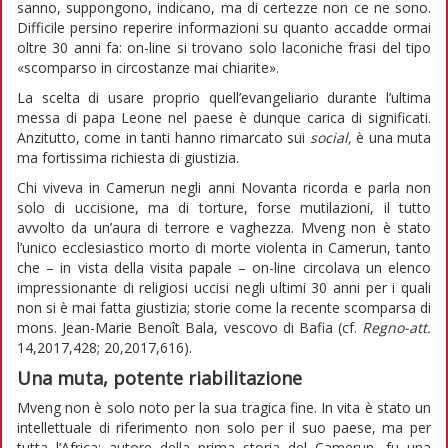
sanno, suppongono, indicano, ma di certezze non ce ne sono.
Difficile persino reperire informazioni su quanto accadde ormai
oltre 30 anni fa: on-line si trovano solo laconiche frasi del tipo
«scomparso in circostanze mai chiarite».
La scelta di usare proprio quell’evangeliario durante l’ultima
messa di papa Leone nel paese è dunque carica di significati.
Anzitutto, come in tanti hanno rimarcato sui
social,
è una muta
ma fortissima richiesta di giustizia.
Chi viveva in Camerun negli anni Novanta ricorda e parla non
solo di uccisione, ma di torture, forse mutilazioni, il tutto
avvolto da un’aura di terrore e vaghezza. Mveng non è stato
l’unico ecclesiastico morto di morte violenta in Camerun, tanto
che – in vista della visita papale – on-line circolava un elenco
impressionante di religiosi uccisi negli ultimi 30 anni per i quali
non si è mai fatta giustizia; storie come la recente scomparsa di
mons. Jean-Marie Benoît Bala, vescovo di Bafia (cf.
Regno-att.
14,2017,428; 20,2017,616).
Una muta, potente riabilitazione
Mveng non è solo noto per la sua tragica fine. In vita è stato un
intellettuale di riferimento non solo per il suo paese, ma per
tutta l’Africa: autore della prima storia del Camerun, fu una