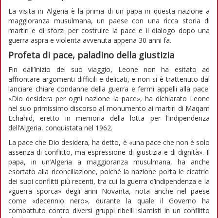
La visita in Algeria è la prima di un papa in questa nazione a
maggioranza musulmana, un paese con una ricca storia di
martiri e di sforzi per costruire la pace e il dialogo dopo una
guerra aspra e violenta avvenuta appena 30 anni fa.
Profeta di pace, paladino della giustizia
Fin dall’inizio del suo viaggio, Leone non ha esitato ad
affrontare argomenti difficili e delicati, e non si è trattenuto dal
lanciare chiare condanne della guerra e fermi appelli alla pace.
«Dio desidera per ogni nazione la pace», ha dichiarato Leone
nel suo primissimo discorso al monumento ai martiri di Maqam
Echahid, eretto in memoria della lotta per l’indipendenza
dell’Algeria, conquistata nel 1962.
La pace che Dio desidera, ha detto, è «una pace che non è solo
assenza di conflitto, ma espressione di giustizia e di dignità». Il
papa, in un’Algeria a maggioranza musulmana, ha anche
esortato alla riconciliazione, poiché la nazione porta le cicatrici
dei suoi conflitti più recenti, tra cui la guerra d’indipendenza e la
«guerra sporca» degli anni Novanta, nota anche nel paese
come «decennio nero», durante la quale il Governo ha
combattuto contro diversi gruppi ribelli islamisti in un conflitto