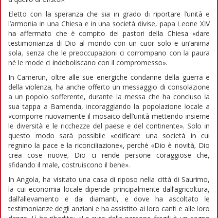
Eletto con la speranza che sia in grado di riportare l’unità e
l’armonia in una Chiesa e in una società divise, papa Leone XIV
ha affermato che è compito dei pastori della Chiesa «dare
testimonianza di Dio al mondo con un cuor solo e un’anima
sola, senza che le preoccupazioni ci corrompano con la paura
né le mode ci indeboliscano con il compromesso».
In Camerun, oltre alle sue energiche condanne della guerra e
della violenza, ha anche offerto un messaggio di consolazione
a un popolo sofferente, durante la messa che ha concluso la
sua tappa a Bamenda, incoraggiando la popolazione locale a
«comporre nuovamente il mosaico dell’unità mettendo insieme
le diversità e le ricchezze del paese e del continente». Solo in
questo modo sarà possibile «edificare una società in cui
regnino la pace e la riconciliazione», perché «Dio è novità, Dio
crea cose nuove, Dio ci rende persone coraggiose che,
sfidando il male, costruiscono il bene».
In Angola, ha visitato una casa di riposo nella città di Saurimo,
la cui economia locale dipende principalmente dall’agricoltura,
dall’allevamento e dai diamanti, e dove ha ascoltato le
testimonianze degli anziani e ha assistito ai loro canti e alle loro