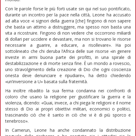
Con le parole forse le più forti usate sin qui nel suo pontificato,
durante un incontro per la pace nella città, Leone ha accusato
ad alta voce «i signori della guerra [che] fingono di non sapere
che basta un attimo a distruggere, ma spesso non basta una
vita a ricostruire. Fingono di non vedere che occorrono miliardi
di dollari per uccidere e devastare, ma non si trovano le risorse
necessarie a guarire, a educare, a risollevare». Ha poi
sottolineato che chi deruba l’Africa delle sue risorse «in genere
investe in armi buona parte dei profitti, in una spirale di
destabilizzazione e di morte senza fine. È un mondo a rovescio,
uno stravolgimento della creazione di Dio che ogni coscienza
onesta deve denunciare e ripudiare», ha detto chiedendo
«un’inversione a U» basata sulla fraternità.
Ha inoltre ribadito la sua ferma condanna nei confronti di
coloro che usano la religione per giustificare la guerra e la
violenza, dicendo: «Guai, invece, a chi piega le religioni e il nome
stesso di Dio ai propri obiettivi militari, economici o politici,
trascinando ciò che è santo in ciò che vi è di più sporco e
tenebroso».
In Camerun, Leone ha anche condannato la distribuzione