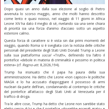
Dopo quasi un anno dalla sua elezione al soglio di Pietro
avvenuta lo scorso maggio, anno che molti hanno descritto
come lento e quasi noioso, nel viaggio di 11 giorni in Africa
Leone XIV ha dato il meglio di sé, rivelando sia una serie chiara
di priorità sia una forza d’animo d’acciaio sotto un aspetto
esteriore calmo.
Questa forza di carattere si è vista sin dai primi momenti del
viaggio, quando Roma si è svegliata con la notizia delle critiche
personali del presidente degli Stati Uniti Donald Trump a Leone
sulla sua piattaforma
social
«Truth», definendo tra l’altro il
pontefice «debole in materia di criminalità e pessimo in politica
estera» (cf.
Regno-att.
8,2026,194).
Trump ha insinuato che il papa ha paura della sua
amministrazione. Ha detto che Leone «non capisce» le politiche
MAGA e lo ha accusato d’appoggiare il possesso di armi
nucleari da parte dell’Iran, condannando al contempo le critiche
del pontefice all’attacco degli Stati Uniti al Venezuela per il
traffico di droga.
Tra le altre cose, Trump ha detto che Leone non sarebbe stato
eletto senza di lui e che il pontefice «dovrebbe essergli grato» e