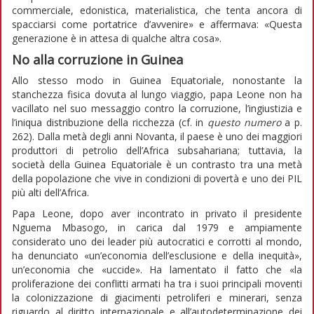
commerciale, edonistica, materialistica, che tenta ancora di
spacciarsi come portatrice d’avvenire» e affermava: «Questa
generazione è in attesa di qualche altra cosa».
No alla corruzione in Guinea
Allo stesso modo in Guinea Equatoriale, nonostante la
stanchezza fisica dovuta al lungo viaggio, papa Leone non ha
vacillato nel suo messaggio contro la corruzione, l’ingiustizia e
l’iniqua distribuzione della ricchezza (cf. in
questo numero
a p.
262). Dalla metà degli anni Novanta, il paese è uno dei maggiori
produttori di petrolio dell’Africa subsahariana; tuttavia, la
società della Guinea Equatoriale è un contrasto tra una metà
della popolazione che vive in condizioni di povertà e uno dei PIL
più alti dell’Africa.
Papa Leone, dopo aver incontrato in privato il presidente
Nguema Mbasogo, in carica dal 1979 e ampiamente
considerato uno dei leader più autocratici e corrotti al mondo,
ha denunciato «un’economia dell’esclusione e della inequità»,
un’economia che «uccide». Ha lamentato il fatto che «la
proliferazione dei conflitti armati ha tra i suoi principali moventi
la colonizzazione di giacimenti petroliferi e minerari, senza
riguardo al diritto internazionale e all’autodeterminazione dei