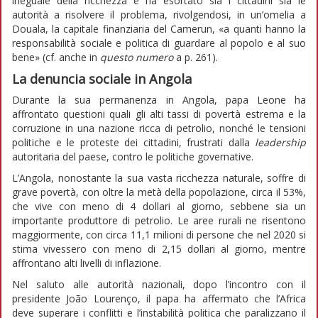
ineguale della ricchezza e ha esortato sia i cittadini sia le
autorità a risolvere il problema, rivolgendosi, in un’omelia a
Douala, la capitale finanziaria del Camerun, «a quanti hanno la
responsabilità sociale e politica di guardare al popolo e al suo
bene» (cf. anche in
questo numero
a p. 261).
La denuncia sociale in Angola
Durante la sua permanenza in Angola, papa Leone ha
affrontato questioni quali gli alti tassi di povertà estrema e la
corruzione in una nazione ricca di petrolio, nonché le tensioni
politiche e le proteste dei cittadini, frustrati dalla
leadership
autoritaria del paese, contro le politiche governative.
L’Angola, nonostante la sua vasta ricchezza naturale, soffre di
grave povertà, con oltre la metà della popolazione, circa il 53%,
che vive con meno di 4 dollari al giorno, sebbene sia un
importante produttore di petrolio. Le aree rurali ne risentono
maggiormente, con circa 11,1 milioni di persone che nel 2020 si
stima vivessero con meno di 2,15 dollari al giorno, mentre
affrontano alti livelli di inflazione.
Nel saluto alle autorità nazionali, dopo l’incontro con il
presidente João Lourenço, il papa ha affermato che l’Africa
deve superare i conflitti e l’instabilità politica che paralizzano il