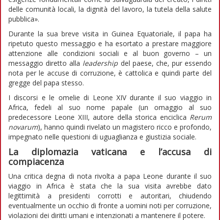
delle comunità locali, la dignità del lavoro, la tutela della salute
pubblica».
Durante la sua breve visita in Guinea Equatoriale, il papa ha
ripetuto questo messaggio e ha esortato a prestare maggiore
attenzione alle condizioni sociali e al buon governo – un
messaggio diretto alla
leadership
del paese, che, pur essendo
nota per le accuse di corruzione, è cattolica e quindi parte del
gregge del papa stesso.
I discorsi e le omelie di Leone XIV durante il suo viaggio in
Africa, fedeli al suo nome papale (un omaggio al suo
predecessore Leone XIII, autore della storica enciclica
Rerum
novarum
), hanno quindi rivelato un magistero ricco e profondo,
impegnato nelle questioni di uguaglianza e giustizia sociale.
La diplomazia vaticana e l’accusa di
compiacenza
Una critica degna di nota rivolta a papa Leone durante il suo
viaggio in Africa è stata che la sua visita avrebbe dato
legittimità a presidenti corrotti e autoritari, chiudendo
eventualmente un occhio di fronte a uomini noti per corruzione,
violazioni dei diritti umani e intenzionati a mantenere il potere.