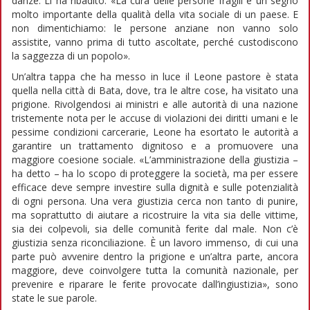
danze. Lì ha ribadito: «La cura delle persone fragili è un segno
molto importante della qualità della vita sociale di un paese. E
non dimentichiamo: le persone anziane non vanno solo
assistite, vanno prima di tutto ascoltate, perché custodiscono
la saggezza di un popolo».
Un’altra tappa che ha messo in luce il Leone pastore è stata
quella nella città di Bata, dove, tra le altre cose, ha visitato una
prigione. Rivolgendosi ai ministri e alle autorità di una nazione
tristemente nota per le accuse di violazioni dei diritti umani e le
pessime condizioni carcerarie, Leone ha esortato le autorità a
garantire un trattamento dignitoso e a promuovere una
maggiore coesione sociale. «L’amministrazione della giustizia –
ha detto – ha lo scopo di proteggere la società, ma per essere
efficace deve sempre investire sulla dignità e sulle potenzialità
di ogni persona. Una vera giustizia cerca non tanto di punire,
ma soprattutto di aiutare a ricostruire la vita sia delle vittime,
sia dei colpevoli, sia delle comunità ferite dal male. Non c’è
giustizia senza riconciliazione. È un lavoro immenso, di cui una
parte può avvenire dentro la prigione e un’altra parte, ancora
maggiore, deve coinvolgere tutta la comunità nazionale, per
prevenire e riparare le ferite provocate dall’ingiustizia», sono
state le sue parole.