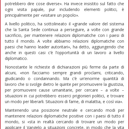
potrebbero dire cose diverse». Ha invece insistito sul fatto che
ogni visita papale, pur includendo elementi politici, è
principalmente per «visitare un popolo».
A livello politico, ha sottolineato il «grande valore del sistema
che la Santa Sede continua a perseguire, a volte con grande
sacrificio, per mantenere relazioni diplomatiche con i paesi di
tutto il mondo. A volte abbiamo relazioni diplomatiche con
paesi che hanno leader autoritari», ha detto, aggiungendo che
anche in questi casi c’è l’opportunità di un lavoro a livello
diplomatico.
Nonostante le richieste di dichiarazioni più ferme da parte di
alcuni, «non facciamo sempre grandi proclami, criticando,
giudicando o condannando. Ma c’è un’enorme quantità di
lavoro che si svolge dietro le quinte per promuovere la giustizia,
per promuovere cause umanitarie, per cercare – a volte –
situazioni in cui potrebbero esserci prigionieri politici, e trovare
un modo per liberarli. Situazioni di fame, di malattia, e così via».
Mantenendo una posizione neutrale e cercando modi per
mantenere relazioni diplomatiche positive con i paesi di tutto il
mondo, si «sta in realtà cercando di trovare un modo per
applicare il Vangelo a situazioni concrete, in modo che la vita