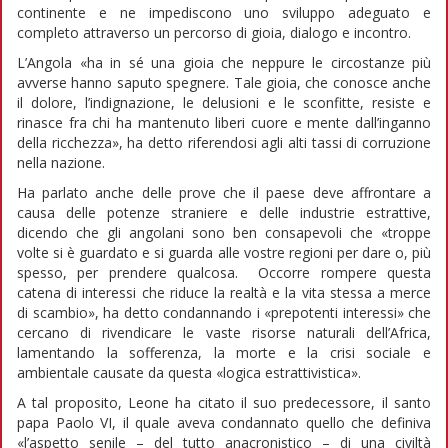
continente e ne impediscono uno sviluppo adeguato e
completo attraverso un percorso di gioia, dialogo e incontro.
L’Angola «ha in sé una gioia che neppure le circostanze più
avverse hanno saputo spegnere. Tale gioia, che conosce anche
il dolore, l’indignazione, le delusioni e le sconfitte, resiste e
rinasce fra chi ha mantenuto liberi cuore e mente dall’inganno
della ricchezza», ha detto riferendosi agli alti tassi di corruzione
nella nazione.
Ha parlato anche delle prove che il paese deve affrontare a
causa delle potenze straniere e delle industrie estrattive,
dicendo che gli angolani sono ben consapevoli che «troppe
volte si è guardato e si guarda alle vostre regioni per dare o, più
spesso, per prendere qualcosa. Occorre rompere questa
catena di interessi che riduce la realtà e la vita stessa a merce
di scambio», ha detto condannando i «prepotenti interessi» che
cercano di rivendicare le vaste risorse naturali dell’Africa,
lamentando la sofferenza, la morte e la crisi sociale e
ambientale causate da questa «logica estrattivistica».
A tal proposito, Leone ha citato il suo predecessore, il santo
papa Paolo VI, il quale aveva condannato quello che definiva
«l’aspetto senile – del tutto anacronistico – di una civiltà