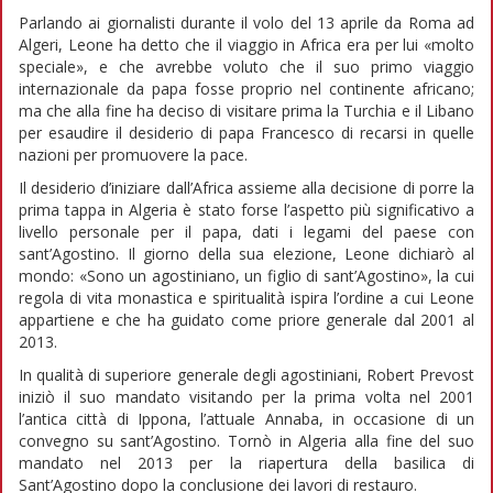
Parlando ai giornalisti durante il volo del 13 aprile da Roma ad
Algeri, Leone ha detto che il viaggio in Africa era per lui «molto
speciale», e che avrebbe voluto che il suo primo viaggio
internazionale da papa fosse proprio nel continente africano;
ma che alla fine ha deciso di visitare prima la Turchia e il Libano
per esaudire il desiderio di papa Francesco di recarsi in quelle
nazioni per promuovere la pace.
Il desiderio d’iniziare dall’Africa assieme alla decisione di porre la
prima tappa in Algeria è stato forse l’aspetto più significativo a
livello personale per il papa, dati i legami del paese con
sant’Agostino. Il giorno della sua elezione, Leone dichiarò al
mondo: «Sono un agostiniano, un figlio di sant’Agostino», la cui
regola di vita monastica e spiritualità ispira l’ordine a cui Leone
appartiene e che ha guidato come priore generale dal 2001 al
2013.
In qualità di superiore generale degli agostiniani, Robert Prevost
iniziò il suo mandato visitando per la prima volta nel 2001
l’antica città di Ippona, l’attuale Annaba, in occasione di un
convegno su sant’Agostino. Tornò in Algeria alla fine del suo
mandato nel 2013 per la riapertura della basilica di
Sant’Agostino dopo la conclusione dei lavori di restauro.