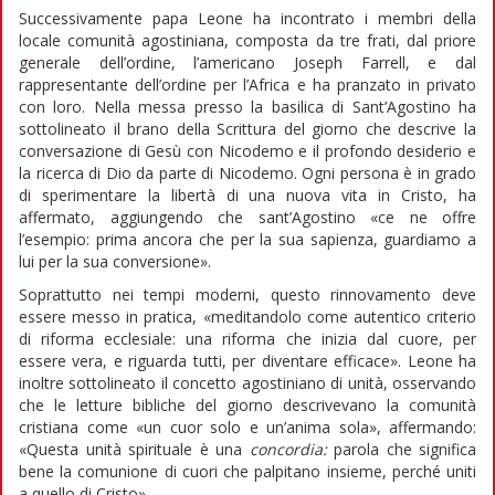
Successivamente papa Leone ha incontrato i membri della
locale comunità agostiniana, composta da tre frati, dal priore
generale dell’ordine, l’americano Joseph Farrell, e dal
rappresentante dell’ordine per l’Africa e ha pranzato in privato
con loro. Nella messa presso la basilica di Sant’Agostino ha
sottolineato il brano della Scrittura del giorno che descrive la
conversazione di Gesù con Nicodemo e il profondo desiderio e
la ricerca di Dio da parte di Nicodemo. Ogni persona è in grado
di sperimentare la libertà di una nuova vita in Cristo, ha
affermato, aggiungendo che sant’Agostino «ce ne offre
l’esempio: prima ancora che per la sua sapienza, guardiamo a
lui per la sua conversione».
Soprattutto nei tempi moderni, questo rinnovamento deve
essere messo in pratica, «meditandolo come autentico criterio
di riforma ecclesiale: una riforma che inizia dal cuore, per
essere vera, e riguarda tutti, per diventare efficace». Leone ha
inoltre sottolineato il concetto agostiniano di unità, osservando
che le letture bibliche del giorno descrivevano la comunità
cristiana come «un cuor solo e un’anima sola», affermando:
«Questa unità spirituale è una
concordia:
parola che significa
bene la comunione di cuori che palpitano insieme, perché uniti
a quello di Cristo».