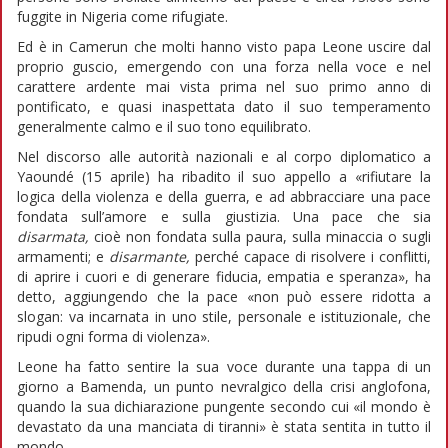
fuggite in Nigeria come rifugiate.
Ed è in Camerun che molti hanno visto papa Leone uscire dal
proprio guscio, emergendo con una forza nella voce e nel
carattere ardente mai vista prima nel suo primo anno di
pontificato, e quasi inaspettata dato il suo temperamento
generalmente calmo e il suo tono equilibrato.
Nel discorso alle autorità nazionali e al corpo diplomatico a
Yaoundé (15 aprile) ha ribadito il suo appello a «rifiutare la
logica della violenza e della guerra, e ad abbracciare una pace
fondata sull’amore e sulla giustizia. Una pace che sia
disarmata,
cioè non fondata sulla paura, sulla minaccia o sugli
armamenti; e
disarmante,
perché capace di risolvere i conflitti,
di aprire i cuori e di generare fiducia, empatia e speranza», ha
detto, aggiungendo che la pace «non può essere ridotta a
slogan: va incarnata in uno stile, personale e istituzionale, che
ripudi ogni forma di violenza».
Leone ha fatto sentire la sua voce durante una tappa di un
giorno a Bamenda, un punto nevralgico della crisi anglofona,
quando la sua dichiarazione pungente secondo cui «il mondo è
devastato da una manciata di tiranni» è stata sentita in tutto il
mondo.