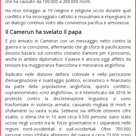
che ha causato da 100.000 a 200.000 morti.
Ha reso omaggio ai 19 religiosi e religiose uccisi durante quel
conflitto e ha incoraggiato cattolici e musulmani a impegnarsi in
un dialogo continuo volto alla convivenza pacifica e armoniosa.
Il Camerun ha svelato il papa
È poi arrivato in Camerun con un messaggio netto contro la
guerra e la corruzione, affermando che gli sforzi di pacificazione
devono basarsi sul concetto cristiano d’amore per il prossimo,
anche in ambito diplomatico: il paese è ancora oggi afflitto da
tensioni tra maggioranza francofona e minoranza anglofona.
Radicato nelle divisioni dell’era coloniale e nella percezione
d’emarginazione e svantaggio politico, economico e finanziario
da parte della popolazione anglofona, questo conflitto,
soprannominato «crisi anglofona», si è intensificato dal 2016: le
proteste contro la discriminazione linguistica si sono
trasformate in violenza armata, causando migliaia di morti e
sfollamenti su vasta scala. Sebbene sia difficile ottenere cifre
esatte, si stima che in 10 anni circa 6.500 persone siano state
uccise negli scontri tra le forze governative e i separatisti nelle
regioni nord-occidentali e sud-occidentali. Oltre 700.000
persone sono sfollate all’interno del paese e circa 73.000 sono