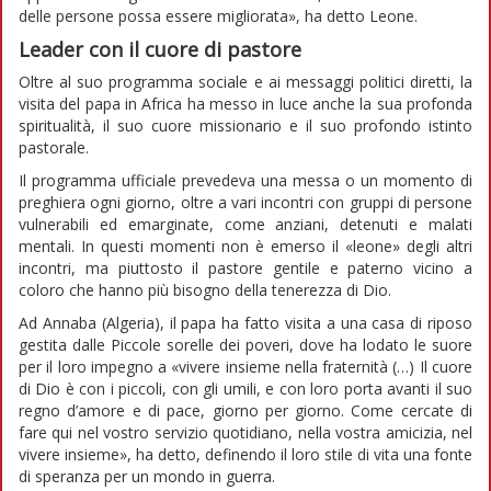
delle persone possa essere migliorata», ha detto Leone.
Leader con il cuore di pastore
Oltre al suo programma sociale e ai messaggi politici diretti, la
visita del papa in Africa ha messo in luce anche la sua profonda
spiritualità, il suo cuore missionario e il suo profondo istinto
pastorale.
Il programma ufficiale prevedeva una messa o un momento di
preghiera ogni giorno, oltre a vari incontri con gruppi di persone
vulnerabili ed emarginate, come anziani, detenuti e malati
mentali. In questi momenti non è emerso il «leone» degli altri
incontri, ma piuttosto il pastore gentile e paterno vicino a
coloro che hanno più bisogno della tenerezza di Dio.
Ad Annaba (Algeria), il papa ha fatto visita a una casa di riposo
gestita dalle Piccole sorelle dei poveri, dove ha lodato le suore
per il loro impegno a «vivere insieme nella fraternità (…) Il cuore
di Dio è con i piccoli, con gli umili, e con loro porta avanti il suo
regno d’amore e di pace, giorno per giorno. Come cercate di
fare qui nel vostro servizio quotidiano, nella vostra amicizia, nel
vivere insieme», ha detto, definendo il loro stile di vita una fonte
di speranza per un mondo in guerra.