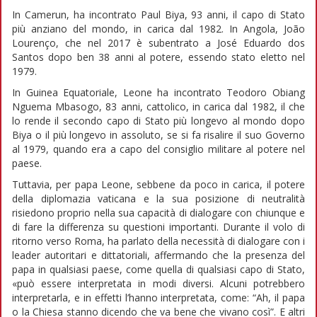
In Camerun, ha incontrato Paul Biya, 93 anni, il capo di Stato
più anziano del mondo, in carica dal 1982. In Angola, João
Lourenço, che nel 2017 è subentrato a José Eduardo dos
Santos dopo ben 38 anni al potere, essendo stato eletto nel
1979.
In Guinea Equatoriale, Leone ha incontrato Teodoro Obiang
Nguema Mbasogo, 83 anni, cattolico, in carica dal 1982, il che
lo rende il secondo capo di Stato più longevo al mondo dopo
Biya o il più longevo in assoluto, se si fa risalire il suo Governo
al 1979, quando era a capo del consiglio militare al potere nel
paese.
Tuttavia, per papa Leone, sebbene da poco in carica, il potere
della diplomazia vaticana e la sua posizione di neutralità
risiedono proprio nella sua capacità di dialogare con chiunque e
di fare la differenza su questioni importanti. Durante il volo di
ritorno verso Roma, ha parlato della necessità di dialogare con i
leader autoritari e dittatoriali, affermando che la presenza del
papa in qualsiasi paese, come quella di qualsiasi capo di Stato,
«può essere interpretata in modi diversi. Alcuni potrebbero
interpretarla, e in effetti l’hanno interpretata, come: “Ah, il papa
o la Chiesa stanno dicendo che va bene che vivano così”. E altri