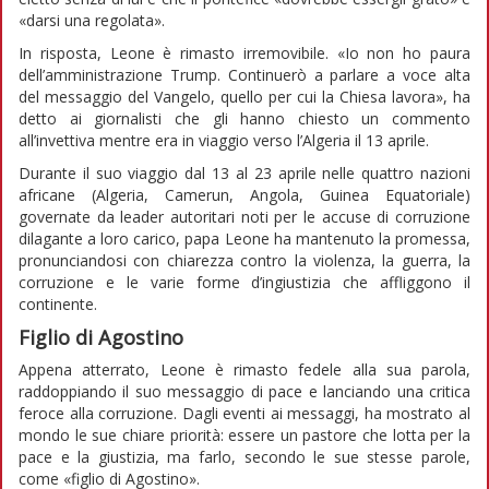
«darsi una regolata».
In risposta, Leone è rimasto irremovibile. «Io non ho paura
dell’amministrazione Trump. Continuerò a parlare a voce alta
del messaggio del Vangelo, quello per cui la Chiesa lavora», ha
detto ai giornalisti che gli hanno chiesto un commento
all’invettiva mentre era in viaggio verso l’Algeria il 13 aprile.
Durante il suo viaggio dal 13 al 23 aprile nelle quattro nazioni
africane (Algeria, Camerun, Angola, Guinea Equatoriale)
governate da leader autoritari noti per le accuse di corruzione
dilagante a loro carico, papa Leone ha mantenuto la promessa,
pronunciandosi con chiarezza contro la violenza, la guerra, la
corruzione e le varie forme d’ingiustizia che affliggono il
continente.
Figlio di Agostino
Appena atterrato, Leone è rimasto fedele alla sua parola,
raddoppiando il suo messaggio di pace e lanciando una critica
feroce alla corruzione. Dagli eventi ai messaggi, ha mostrato al
mondo le sue chiare priorità: essere un pastore che lotta per la
pace e la giustizia, ma farlo, secondo le sue stesse parole,
come «figlio di Agostino».