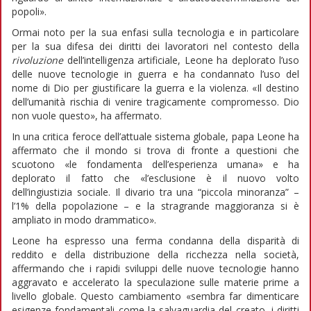
popoli».
Ormai noto per la sua enfasi sulla tecnologia e in particolare
per la sua difesa dei diritti dei lavoratori nel contesto della
rivoluzione
dell’intelligenza artificiale, Leone ha deplorato l’uso
delle nuove tecnologie in guerra e ha condannato l’uso del
nome di Dio per giustificare la guerra e la violenza. «Il destino
dell’umanità rischia di venire tragicamente compromesso. Dio
non vuole questo», ha affermato.
In una critica feroce dell’attuale sistema globale, papa Leone ha
affermato che il mondo si trova di fronte a questioni che
scuotono «le fondamenta dell’esperienza umana» e ha
deplorato il fatto che «l’esclusione è il nuovo volto
dell’ingiustizia sociale. Il divario tra una “piccola minoranza” –
l’1% della popolazione – e la stragrande maggioranza si è
ampliato in modo drammatico».
Leone ha espresso una ferma condanna della disparità di
reddito e della distribuzione della ricchezza nella società,
affermando che i rapidi sviluppi delle nuove tecnologie hanno
aggravato e accelerato la speculazione sulle materie prime a
livello globale. Questo cambiamento «sembra far dimenticare
esigenze fondamentali come la salvaguardia del creato, i diritti