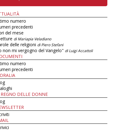
TTUALITÀ
ltimo numero
umeri precedenti
bri del mese
letture
di Mariapia Veladiano
role delle religioni
di Piero Stefani
o non mi vergogno del Vangelo"
di Luigi Accattoli
OCUMENTI
ltimo numero
umeri precedenti
ORALIA
log
aloghi
L REGNO DELLE DONNE
log
EWSLETTER
criviti
MAIL
rivici