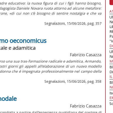
dre educativo: la nuova figura di cui i figli hanno bisogno,
edagogista Daniele Novara ruota attorno ad alcune metafore:
A
one, «di cui non c’è bisogno di sentire nostalgia e che va
U
N
Segnalazioni, 15/06/2026, pag. 357
Li
Ri
Pa
'homo oeconomicus
"I
D
ale e adamitica
U
Fabrizio Casazza
N
erso una sua tras-formazione radicale e adamitica, Armando,
M
ri giorni gli appelli all’elaborazione di un nuovo modello
B
a donna che è impegnata professionalmente nel campo della
Di
I
Segnalazioni, 15/06/2026, pag. 358
B
N
Is
inodale
E
Sc
Fabrizio Casazza
 condotta a partire dall’esperienza quotidiana del pastore di