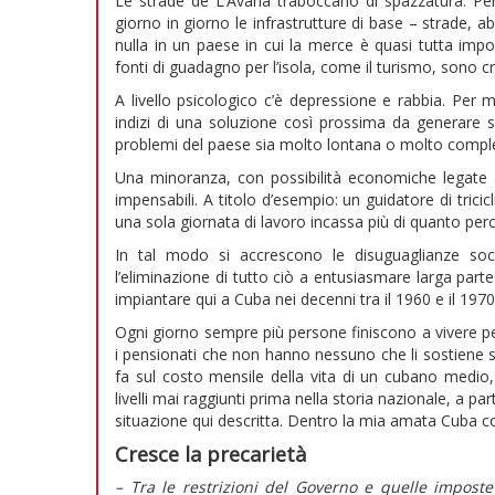
Le strade de L’Avana traboccano di spazzatura. Per
giorno in giorno le infrastrutture di base – strade, 
nulla in un paese in cui la merce è quasi tutta impor
fonti di guadagno per l’isola, come il turismo, sono cr
A livello psicologico c’è depressione e rabbia. Per m
indizi di una soluzione così prossima da generare sp
problemi del paese sia molto lontana o molto comples
Una minoranza, con possibilità economiche legate a
impensabili. A titolo d’esempio: un guidatore di tricicl
una sola giornata di lavoro incassa più di quanto per
In tal modo si accrescono le disuguaglianze soc
l’eliminazione di tutto ciò a entusiasmare larga part
impiantare qui a Cuba nei decenni tra il 1960 e il 197
Ogni giorno sempre più persone finiscono a vivere p
i pensionati che non hanno nessuno che li sostiene
fa sul costo mensile della vita di un cubano medi
livelli mai raggiunti prima nella storia nazionale, a pa
situazione qui descritta. Dentro la mia amata Cuba c
Cresce la precarietà
– Tra le restrizioni del Governo e quelle impost