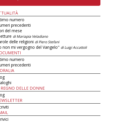
TTUALITÀ
ltimo numero
umeri precedenti
bri del mese
letture
di Mariapia Veladiano
role delle religioni
di Piero Stefani
o non mi vergogno del Vangelo"
di Luigi Accattoli
OCUMENTI
ltimo numero
umeri precedenti
ORALIA
log
aloghi
L REGNO DELLE DONNE
log
EWSLETTER
criviti
MAIL
rivici