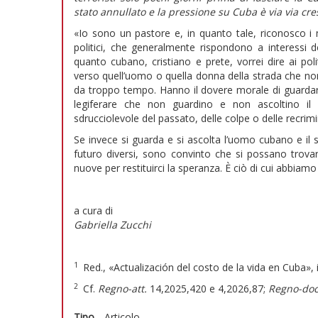
stato annullato e la pressione su Cuba è via via cre
«Io sono un pastore e, in quanto tale, riconosco i mi
politici, che generalmente rispondono a interessi d
quanto cubano, cristiano e prete, vorrei dire ai pol
verso quell’uomo o quella donna della strada che no
da troppo tempo. Hanno il dovere morale di guardarlo
legiferare che non guardino e non ascoltino il
sdrucciolevole del passato, delle colpe o delle recrimi
Se invece si guarda e si ascolta l’uomo cubano e il s
futuro diversi, sono convinto che si possano trovare
nuove per restituirci la speranza. È ciò di cui abbia
a cura di
Gabriella Zucchi
1
Red., «Actualización del costo de la vida en Cuba», 
2
Cf.
Regno-att.
14,2025,420 e 4,2026,87;
Regno-doc
Tipo
Articolo