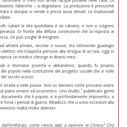
 settimane o mesi non arriva l’acqua potabile nelle case. Di
abitazioni, fabbriche – si degradano. La produzione è pressoché
tata e dunque si vende a prezzi assai elevati. Le tradizionali
ollate.
olti cubani la vita quotidiana è un calvario, e non si colgono
eranza. Di fronte alla diffusa convinzione che la risposta ai
sa, chi può sceglie di emigrare.
d attività private, vecchie o nuove, sta ottenendo guadagni
i elettrici che trasporta persone alla stregua di un taxi, oggi in
cepisce un medico chirurgo in diversi mesi.
iali e ritornano povertà e abbandono, quando fu proprio
e del popolo nella costruzione del progetto sociale che si volle
0 del secolo scorso.
er strada e nelle piazze. Non so davvero come possano vivere
1
 sul piano umano ed economico. Uno studio,
pubblicato giorni
o, documenta che il popolo si è profondamente impoverito, a
rte forse i periodi di guerra. Ribadisco che ci sono eccezioni alla
onvivono realtà molto diverse».
e dall’embargo, come riesce oggi a operare la Chiesa? Che