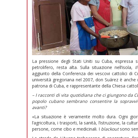
La pressione degli Stati Uniti su Cuba, espressa s
petrolifero, resta alta. Sulla situazione nell’isola,
I
aggiunto della Conferenza dei vescovi cattolici di Cu
università gregoriana nel 2007, don Suárez è anche 
patrona di Cuba, e rappresentante della Chiesa catto
– I racconti di vita quotidiana che ci giungono da 
popolo cubano sembrano consentire la sopravviv
avanti?
«La situazione è veramente molto dura. Ogni giorno
l’agricoltura, i trasporti, la sanità, l’istruzione, la c
persone, come cibo e medicinali. I
blackout
sono semp