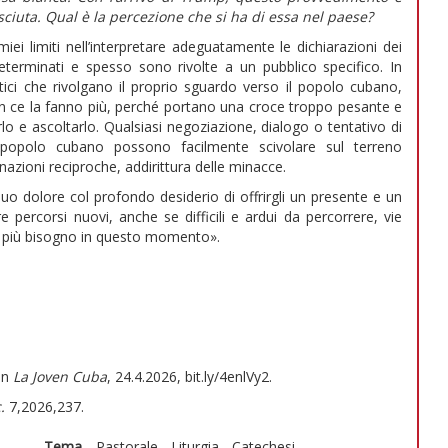
sciuta. Qual è la percezione che si ha di essa nel paese?
ei limiti nell’interpretare adeguatamente le dichiarazioni dei
eterminati e spesso sono rivolte a un pubblico specifico. In
itici che rivolgano il proprio sguardo verso il popolo cubano,
n ce la fanno più, perché portano una croce troppo pesante e
 e ascoltarlo. Qualsiasi negoziazione, dialogo o tentativo di
 popolo cubano possono facilmente scivolare sul terreno
nazioni reciproche, addirittura delle minacce.
uo dolore col profondo desiderio di offrirgli un presente e un
 percorsi nuovi, anche se difficili e ardui da percorrere, vie
mo più bisogno in questo momento».
in
La Joven Cuba
, 24.4.2026, bit.ly/4enlVy2.
.
7,2026,237.
Tema
Pastorale - Liturgia - Catechesi