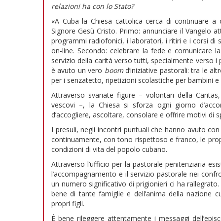
relazioni ha con lo Stato?
«A Cuba la Chiesa cattolica cerca di continuare a 
Signore Gesù Cristo. Primo: annunciare il Vangelo att
programmi radiofonici, i laboratori, i ritiri e i corsi 
on-line. Secondo: celebrare la fede e comunicare la v
servizio della carità verso tutti, specialmente verso i
è avuto un vero
boom
d’iniziative pastorali: tra le a
per i senzatetto, ripetizioni scolastiche per bambini e 
Attraverso svariate figure – volontari della Caritas,
vescovi –, la Chiesa si sforza ogni giorno d’acco
d’accogliere, ascoltare, consolare e offrire motivi di 
I presuli, negli incontri puntuali che hanno avuto con
continuamente, con tono rispettoso e franco, le prop
condizioni di vita del popolo cubano.
Attraverso l’ufficio per la pastorale penitenziaria esi
l’accompagnamento e il servizio pastorale nei confron
un numero significativo di prigionieri ci ha rallegra
bene di tante famiglie e dell’anima della nazione cu
propri figli.
È bene rileggere attentamente i messaggi dell’epi