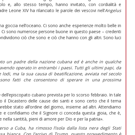
lo e, allo stesso tempo, hanno invitato, con cordialità e
dre Leone XIV ha rilanciato le parole dei vescovi nell’
Angelus
una goccia nell’oceano. Ci sono anche esperienze molto belle in
oni. Ci sono numerose persone buone in questo paese – credenti
ndividono ciò che sono e ciò che hanno con gli altri. Sono luci
ato un padre della nazione cubana ed è anche in qualche
avendo operato in entrambi i paesi. Tutti gli ultimi papi, da
 lodi, ma la sua causa di beatificazione, avviata nel secolo
 sono fatti che consentono di sperare in una prossima
a
dell’episcopato cubano prevista per lo scorso febbraio. In tale
 il Dicastero delle cause dei santi e sono certo che il tema
arebbe stato all’ordine del giorno, insieme ad altri. Attendiamo
e e confidiamo che il Signore ci conceda questa gioia, che è,
 nella santità, pieni di amore per Dio e per la patria».
rso a Cuba, ha rimosso l’isola dalla lista nera degli Stati
 Casa bianca. Con l’arrivo di Trump, questo provvedimento è