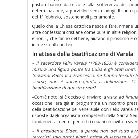
pastori hanno dato voce alla sofferenza del popo
determinazione, a porvi fine senza indugi. Il santo pa
del 1º febbraio, sostenendoli pienamente.
Quello che la Chiesa cattolica riesce a fare, rimane 
altre confessioni cristiane come pure in altre religi
e non –, che fanno del bene, aiutano il prossimo e co
in mezzo alla notte».
In attesa della beatificazione di Varela
– Il sacerdote Félix Varela (1788-1853)
è consider
misura una figura ponte tra Cuba e gli Stati Uniti, 
Giovanni Paolo II a Francesco, ne hanno tessuto le
scorso, non è ancora giunta a definizione. Ci
beatificazione di questo prete?
«Com’è noto, si è deciso di rinviare la visita
ad limin
occasione, era già in programma un incontro presso
della beatificazione del venerabile don Félix Varela s
risposte dagli organismi competenti della Santa Sed
fondamentalmente, per tutti i cubani un invito a vivere
– Il presidente Biden, a parole non del tutto avve
terroristi solo pochi giorni prima di lasciare la