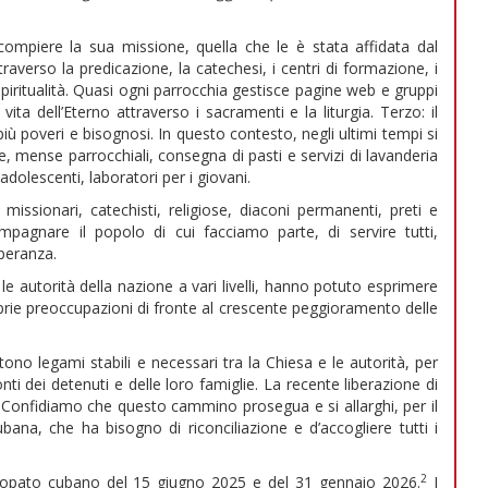
compiere la sua missione, quella che le è stata affidata dal
raverso la predicazione, la catechesi, i centri di formazione, i
di spiritualità. Quasi ogni parrocchia gestisce pagine web e gruppi
ita dell’Eterno attraverso i sacramenti e la liturgia. Terzo: il
 più poveri e bisognosi. In questo contesto, negli ultimi tempi si
ltre, mense parrocchiali, consegna di pasti e servizi di lavanderia
adolescenti, laboratori per i giovani.
 missionari, catechisti, religiose, diaconi permanenti, preti e
mpagnare il popolo di cui facciamo parte, di servire tutti,
speranza.
 le autorità della nazione a vari livelli, hanno potuto esprimere
rie preoccupazioni di fronte al crescente peggioramento delle
stono legami stabili e necessari tra la Chiesa e le autorità, per
ti dei detenuti e delle loro famiglie. La recente liberazione di
to. Confidiamo che questo cammino prosegua e si allarghi, per il
bana, che ha bisogno di riconciliazione e d’accogliere tutti i
2
scopato cubano del 15 giugno 2025 e del 31 gennaio 2026.
I