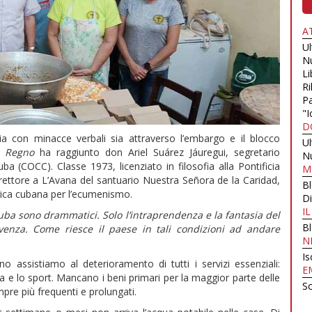
A
U
N
Li
Ri
Pa
"I
D
ia con minacce verbali sia attraverso l’embargo e il blocco
U
l Regno
ha raggiunto don Ariel Suárez Jáuregui, segretario
N
ba (COCC). Classe 1973, licenziato in filosofia alla Pontificia
M
rettore a L’Avana del santuario Nuestra Señora de la Caridad,
B
lica cubana per l’ecumenismo.
Di
I
Cuba sono drammatici. Solo l’intraprendenza e la fantasia del
B
enza. Come riesce il paese in tali condizioni ad andare
N
Is
 assistiamo al deterioramento di tutti i servizi essenziali:
E
ultura e lo sport. Mancano i beni primari per la maggior parte delle
Sc
re più frequenti e prolungati.