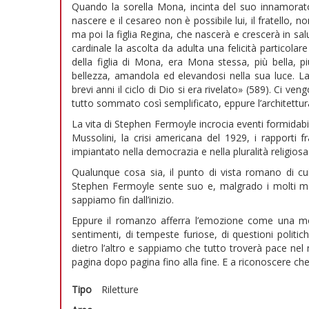
Quando la sorella Mona, incinta del suo innamorato
nascere e il cesareo non è possibile lui, il fratello, 
ma poi la figlia Regina, che nascerà e crescerà in sa
cardinale la ascolta da adulta una felicità particolar
della figlia di Mona, era Mona stessa, più bella, 
bellezza, amandola ed elevandosi nella sua luce. La
brevi anni il ciclo di Dio si era rivelato» (589). Ci 
tutto sommato così semplificato, eppure l’architettura,
La vita di Stephen Fermoyle incrocia eventi formidabi
Mussolini, la crisi americana del 1929, i rapporti
impiantato nella democrazia e nella pluralità religiosa
Qualunque cosa sia, il punto di vista romano di cu
Stephen Fermoyle sente suo e, malgrado i molti mom
sappiamo fin dall’inizio.
Eppure il romanzo afferra l’emozione come una mod
sentimenti, di tempeste furiose, di questioni politic
dietro l’altro e sappiamo che tutto troverà pace nel 
pagina dopo pagina fino alla fine. E a riconoscere che s
Tipo
Riletture