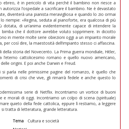
 ebreo, è in pericolo di vita perché il bambino non riesce a
non autorizza l’ospedale a sacrificare il bambino. Ne è devastato
lute, diventerà una pianista meravigliosa e quando lo zio ormai
e lo riempie: «Regina, seduta al pianoforte, era qualcosa di più
più dotata, di un’anima evidentemente capace di intendere la
 bimba che il dottore avrebbe voluto sopprimere. In diciotto
vengono in mente molte serie obiezioni oggi a un impianto morale
 per così dire, la maestosità dell’impianto stesso ci affascina.
li della storia del Novecento. La Prima guerra mondiale, Hitler,
 fra l’eterno cattolicesimo romano e quello nuovo americano,
 delle origini. E poi anche Darwin e Freud.
i si parla nelle primissime pagine del romanzo, è quello che
enti di crisi che vive, gli rimarrà fedele e anche questo lo
ernissima serie di Netflix. Incontriamo un vortice di buoni
he e morali di oggi. Incontriamo un colpo di scena (spirituale)
mare quieto della fede cattolica, eppure lì restiamo, a leggere
i tratta di letteratura, grande letteratura.
Tema
Cultura e società