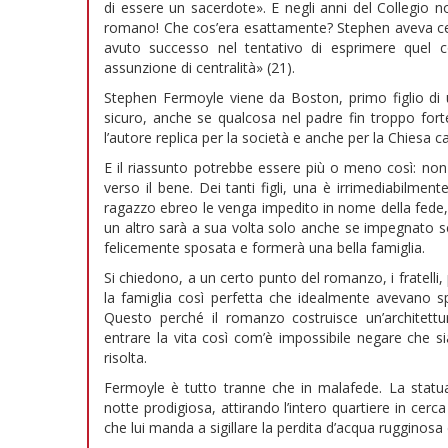
di essere un sacerdote». E negli anni del Collegio 
romano! Che cos’era esattamente? Stephen aveva cerca
avuto successo nel tentativo di esprimere quel 
assunzione di centralità» (21).
Stephen Fermoyle viene da Boston, primo figlio di u
sicuro, anche se qualcosa nel padre fin troppo fort
l’autore replica per la società e anche per la Chiesa ca
E il riassunto potrebbe essere più o meno così: n
verso il bene. Dei tanti figli, una è irrimediabilme
ragazzo ebreo le venga impedito in nome della fede, 
un altro sarà a sua volta solo anche se impegnato ser
felicemente sposata e formerà una bella famiglia.
Si chiedono, a un certo punto del romanzo, i fratelli
la famiglia così perfetta che idealmente avevano s
Questo perché il romanzo costruisce un’architettura
entrare la vita così com’è impossibile negare che sia
risolta.
Fermoyle è tutto tranne che in malafede. La stat
notte prodigiosa, attirando l’intero quartiere in cer
che lui manda a sigillare la perdita d’acqua rugginosa d