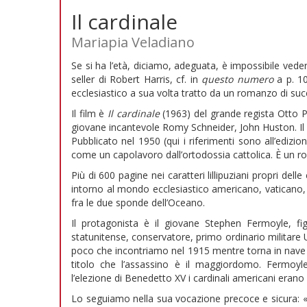
Il cardinale
Mariapia Veladiano
Se si ha l’età, diciamo, adeguata, è impossibile veder
seller di Robert Harris, cf. in
questo numero
a p. 10
ecclesiastico a sua volta tratto da un romanzo di su
Il film è
Il cardinale
(1963) del grande regista Otto P
giovane incantevole Romy Schneider, John Huston. Il 
Pubblicato nel 1950 (qui i riferimenti sono all’edizi
come un capolavoro dall’ortodossia cattolica. È un r
Più di 600 pagine nei caratteri lillipuziani propri d
intorno al mondo ecclesiastico americano, vaticano, a
fra le due sponde dell’Oceano.
Il protagonista è il giovane Stephen Fermoyle, fig
statunitense, conservatore, primo ordinario militare
poco che incontriamo nel 1915 mentre torna in nave 
titolo che l’assassino è il maggiordomo. Fermoyl
l’elezione di Benedetto XV i cardinali americani erano 2
Lo seguiamo nella sua vocazione precoce e sicura: