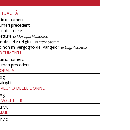
TTUALITÀ
ltimo numero
umeri precedenti
bri del mese
letture
di Mariapia Veladiano
role delle religioni
di Piero Stefani
o non mi vergogno del Vangelo"
di Luigi Accattoli
OCUMENTI
ltimo numero
umeri precedenti
ORALIA
log
aloghi
L REGNO DELLE DONNE
log
EWSLETTER
criviti
MAIL
rivici