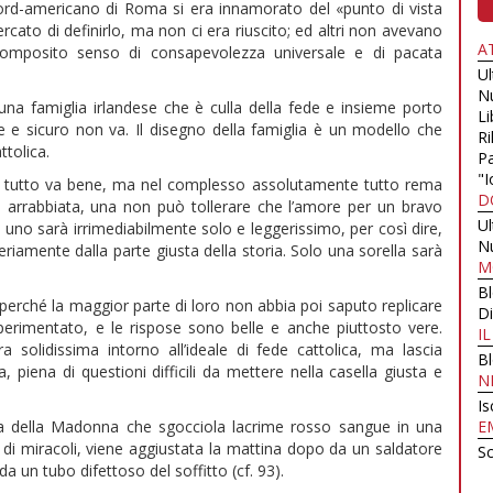
nord-americano di Roma si era innamorato del «punto di vista
to di definirlo, ma non ci era riuscito; ed altri non avevano
A
composito senso di consapevolezza universale e di pacata
U
N
na famiglia irlandese che è culla della fede e insieme porto
Li
e e sicuro non va. Il disegno della famiglia è un modello che
Ri
ttolica.
Pa
"I
on tutto va bene, ma nel complesso assolutamente tutto rema
D
nte arrabbiata, una non può tollerare che l’amore per un bravo
U
uno sarà irrimediabilmente solo e leggerissimo, per così dire,
N
iamente dalla parte giusta della storia. Solo una sorella sarà
M
B
, perché la maggior parte di loro non abbia poi saputo replicare
Di
perimentato, e le rispose sono belle e anche piuttosto vere.
I
 solidissima intorno all’ideale di fede cattolica, ma lascia
B
, piena di questioni difficili da mettere nella casella giusta e
N
Is
ua della Madonna che sgocciola lacrime rosso sangue in una
E
ca di miracoli, viene aggiustata la mattina dopo da un saldatore
Sc
a un tubo difettoso del soffitto (cf. 93).