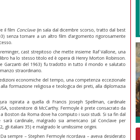
e il film
Conclave
(in sala dal dicembre scorso, tratto dal best
3) senza tornare a un altro film d’argomento rigorosamente
ccesso.
reminger, cast strepitoso che mette insieme Raf Vallone, una
libro ha lo stesso titolo ed è opera di Henry Morton Robinson.
one Garzanti del 1963) fu tradotto in tutto il mondo e salutato
omanzo straordinario.
elle edizioni economiche del tempo, una competenza eccezionale
lla formazione religiosa e teologica dei preti, alla diplomazia
ura ispirata a quella di Francis Joseph Spellman, cardinale
 USA, sostenitore di McCarthy. Fermoyle è prete consacrato da
a Boston da Roma dove ha compiuto i suoi studi. Si sa fin dal
e sarà cardinale, malgrado sia americano (al Conclave per
, gli italiani 35) e malgrado le umilissime origini.
 «Da sempre – Stephen Fermoyle ricordava – aveva desiderato