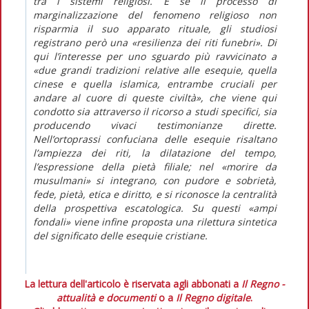
tra i sistemi religiosi. E se il processo di
marginalizzazione del fenomeno religioso non
risparmia il suo apparato rituale, gli studiosi
registrano però una «resilienza dei riti funebri». Di
qui l’interesse per uno sguardo più ravvicinato a
«due grandi tradizioni relative alle esequie, quella
cinese e quella islamica, entrambe cruciali per
andare al cuore di queste civiltà», che viene qui
condotto sia attraverso il ricorso a studi specifici, sia
producendo vivaci testimonianze dirette.
Nell’ortoprassi confuciana delle esequie risaltano
l’ampiezza dei riti, la dilatazione del tempo,
l’espressione della pietà filiale; nel «morire da
musulmani» si integrano, con pudore e sobrietà,
fede, pietà, etica e diritto, e si riconosce la centralità
della prospettiva escatologica. Su questi «ampi
fondali» viene infine proposta una rilettura sintetica
del significato delle esequie cristiane.
La lettura dell'articolo è riservata agli abbonati a
Il Regno -
attualità e documenti
o a
Il Regno digitale
.