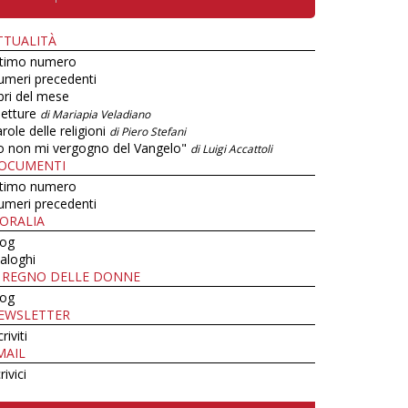
TTUALITÀ
ltimo numero
umeri precedenti
bri del mese
letture
di Mariapia Veladiano
role delle religioni
di Piero Stefani
o non mi vergogno del Vangelo"
di Luigi Accattoli
OCUMENTI
ltimo numero
umeri precedenti
ORALIA
log
aloghi
L REGNO DELLE DONNE
log
EWSLETTER
criviti
MAIL
rivici