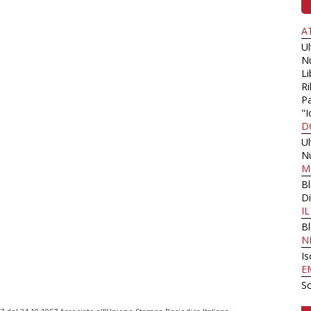
A
U
N
Li
Ri
Pa
"I
D
U
N
M
B
Di
I
B
N
Is
E
Sc