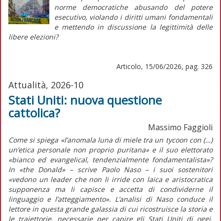
norme democratiche abusando del potere
esecutivo, violando i diritti umani fondamentali
e mettendo in discussione la legittimità delle
libere elezioni?
Articolo, 15/06/2026, pag. 326
Attualità, 2026-10
Stati Uniti: nuova questione
cattolica?
Massimo Faggioli
Come si spiega «l’anomala luna di miele tra un
tycoon
con (…)
un’etica personale non proprio puritana» e il suo elettorato
«bianco ed
evangelical
,
tendenzialmente fondamentalista»?
In
«the Donald»
– scrive Paolo Naso – i suoi sostenitori
«vedono un leader che non li irride con laica e aristocratica
supponenza ma li capisce e accetta di condividerne il
linguaggio e l’atteggiamento». L’analisi di Naso conduce il
lettore in questa grande galassia di cui ricostruisce la storia e
le traiettorie, necessarie per capire gli Stati Uniti di oggi.