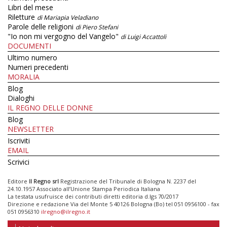
Libri del mese
Riletture
di Mariapia Veladiano
Parole delle religioni
di Piero Stefani
"Io non mi vergogno del Vangelo"
di Luigi Accattoli
DOCUMENTI
Ultimo numero
Numeri precedenti
MORALIA
Blog
Dialoghi
IL REGNO DELLE DONNE
Blog
NEWSLETTER
Iscriviti
EMAIL
Scrivici
Editore
Il Regno srl
Registrazione del Tribunale di Bologna N. 2237 del
24.10.1957 Associato all’Unione Stampa Periodica Italiana
La testata usufruisce dei contributi diretti editoria d.lgs 70/2017
Direzione e redazione Via del Monte 5 40126 Bologna (Bo) tel 051 0956100 - fax
051 0956310
ilregno@ilregno.it