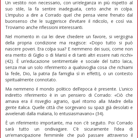
Un vestito non necessario, con un’eleganza in più rispetto al
suo stile, la fa sentire inadeguata, certo anche in colpa.
L’impulso a dire a Corrado quel che pensa viene frenato dal
buonsenso che le suggerisce d’evitare il ridicolo, e così via.
Troviamo anche riflessioni interessanti.
Nel momento in cui lei deve chiedere un favore, si vergogna
della propria condizione ma reagisce: «Dopo tutto si può
nascere poveri. Era colpa sua? E nemmeno dei suoi, come non
era merito di Giglio o di Marisì e di tanti altri essere nati ricchi»
(42). È un’educazione sentimentale e sociale del tutto laica,
senza mai un solo riferimento a qualsivoglia cosa che richiami
la fede, Dio, la patria (la famiglia sì in effetti), o un contesto
spiritualmente connotato.
Ma nemmeno il mondo politico dell’epoca è presente. L’unico
indiretto riferimento è in un pensiero di Corrado: «Ciò che
amava era il risveglio agrario, quel ritorno alla Madre della
gente italica. Quelle città che sorgevano su spazi già desolati e
avvelenati dalla malaria, lo entusiasmavano» (34).
È un riferimento importante, ma non c’è seguito. Poi Corrado
sarà tutto un ondivagare. C’è sicuramente l’idea di
un’emancipazione femminile che può passare attraverso il