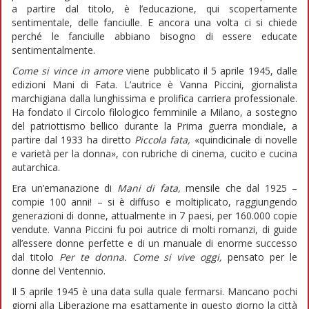
a partire dal titolo, è l’educazione, qui scopertamente
sentimentale, delle fanciulle. E ancora una volta ci si chiede
perché le fanciulle abbiano bisogno di essere educate
sentimentalmente.
Come si vince in amore
viene pubblicato il 5 aprile 1945, dalle
edizioni Mani di Fata. L’autrice è Vanna Piccini, giornalista
marchigiana dalla lunghissima e prolifica carriera professionale.
Ha fondato il Circolo filologico femminile a Milano, a sostegno
del patriottismo bellico durante la Prima guerra mondiale, a
partire dal 1933 ha diretto
Piccola fata,
«quindicinale di novelle
e varietà per la donna», con rubriche di cinema, cucito e cucina
autarchica.
Era un’emanazione di
Mani di fata,
mensile che dal 1925 –
compie 100 anni! – si è diffuso e moltiplicato, raggiungendo
generazioni di donne, attualmente in 7 paesi, per 160.000 copie
vendute. Vanna Piccini fu poi autrice di molti romanzi, di guide
all’essere donne perfette e di un manuale di enorme successo
dal titolo
Per te donna. Come si vive oggi,
pensato per le
donne del Ventennio.
Il 5 aprile 1945 è una data sulla quale fermarsi. Mancano pochi
giorni alla Liberazione ma esattamente in questo giorno la città