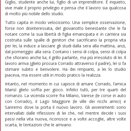
Giglio, studente anche lui, figlio di un imprenditore. È inquieto,
vive male il proprio privilegio e pensa che il lavoro sia qualcosa
di molto più nobile dello studio.
Tutto capita in modo velocissimo. Una semplice osservazione,
forse non disinteressata, del giovanotto benestante che le fa
notare come la sua libertà di figlia emancipata e in carriera sia
costruita sulle spalle di genitori che sacrificano la propria vita
per lei, la induce a lasciare gli studi dalla sera alla mattina, anzi,
dal pomeriggio alla sera. Contano i sensi di colpa, sensi di colpa
che sfiorano anche lui, il grillo parlante, ma più irresoluto di lei. Il
lavoro arriva (glielo procura Corrado attraverso il padre), lei si fa
stimare subito e benvolere. Ha dei rimpianti, a lei lo studio
piaceva, ma essere utili in modo pratico la realizza.
Intanto, nel momento in cui capisce di amare Corrado, l’amica
Marisì glielo soffia per gioco. Infelici tutti, per tre quarti del
romanzo. La vicenda scorre fra Milano, Varese (le corse in auto
con Corrado), il Lago Maggiore (le ville dei ricchi amici) e
Sanremo dove la porta il nuovo lavoro. Gli avvenimenti sono
intervallati dalle riflessioni di lei che, nel mentre decide i suoi
passi nella vita nuova, riconosce e a volte accoglie, altre volte
scarta, le tentazioni che le arrivano.