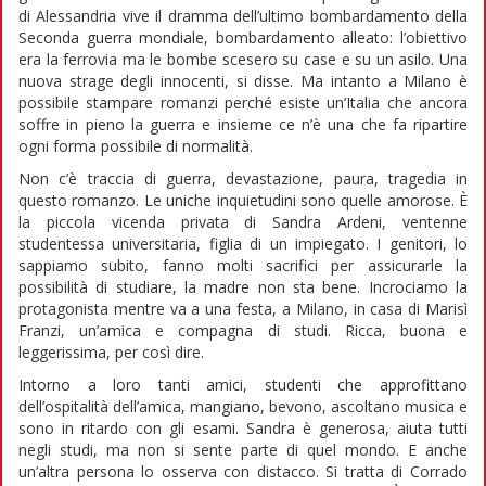
di Alessandria vive il dramma dell’ultimo bombardamento della
Seconda guerra mondiale, bombardamento alleato: l’obiettivo
era la ferrovia ma le bombe scesero su case e su un asilo. Una
nuova strage degli innocenti, si disse. Ma intanto a Milano è
possibile stampare romanzi perché esiste un’Italia che ancora
soffre in pieno la guerra e insieme ce n’è una che fa ripartire
ogni forma possibile di normalità.
Non c’è traccia di guerra, devastazione, paura, tragedia in
questo romanzo. Le uniche inquietudini sono quelle amorose. È
la piccola vicenda privata di Sandra Ardeni, ventenne
studentessa universitaria, figlia di un impiegato. I genitori, lo
sappiamo subito, fanno molti sacrifici per assicurarle la
possibilità di studiare, la madre non sta bene. Incrociamo la
protagonista mentre va a una festa, a Milano, in casa di Marisì
Franzi, un’amica e compagna di studi. Ricca, buona e
leggerissima, per così dire.
Intorno a loro tanti amici, studenti che approfittano
dell’ospitalità dell’amica, mangiano, bevono, ascoltano musica e
sono in ritardo con gli esami. Sandra è generosa, aiuta tutti
negli studi, ma non si sente parte di quel mondo. E anche
un’altra persona lo osserva con distacco. Si tratta di Corrado