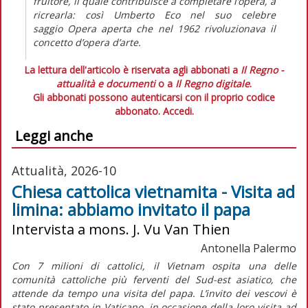
fruitore, il quale contribuisce a completare l’opera, a
ricrearla: così Umberto Eco nel suo celebre
saggio
Opera aperta
che nel 1962 rivoluzionava il
concetto d’opera d’arte.
La lettura dell'articolo è riservata agli abbonati a
Il Regno -
attualità e documenti
o a
Il Regno digitale
.
Gli abbonati possono autenticarsi con il proprio codice
abbonato.
Accedi.
Leggi anche
Attualità, 2026-10
Chiesa cattolica vietnamita - Visita ad
limina: abbiamo invitato il papa
Intervista a mons. J. Vu Van Thien
Antonella Palermo
Con 7 milioni di cattolici, il Vietnam ospita una delle
comunità cattoliche più ferventi del Sud-est asiatico, che
attende da tempo una visita del papa. L’invito dei vescovi è
stato presentato in Vaticano, in occasione della loro visita
ad