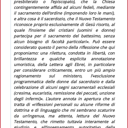
presbiterato o l’episcopato), che la Chiesa
contingentemente affida ad alcuni fedeli, mediante
il sacramento dell’ordine (imponendo loro le mani),
e altra cosa è il sacerdozio, che il Nuovo Testamento
riconosce proprio esclusivamente di Gesù risorto, al
quale l’insieme dei cristiani (uomini e donne)
partecipa per il sacramento del battesimo, senza
alcun bisogno di facoltà particolari». Può essere
considerato questo il perno della riflessione che qui
proponiamo: una rilettura, condotta in libertà, con
brillantezza e qualche esplicita annotazione
umoristica, della Lettera agli Ebrei, in particolare
per considerare criticamente, entro un più ampio
ragionamento sul ministero, l’«esclusione
programmatica delle donne dal sacerdozio e dalla
celebrazione di alcuni segni sacramentali ecclesiali
(cresima, eucaristia, remissione dei peccati, unzione
degli infermi)». L’autore annota in apertura che si
tratta di «riflessioni personali su alcune riforme di
dottrina e di linguaggio che mi sembrano scaturire
da un’ingenua, ma attenta, lettura del Nuovo
Testamento, che rimetto tuttavia interamente al
giudizio e all’insegnamento autoritativo della