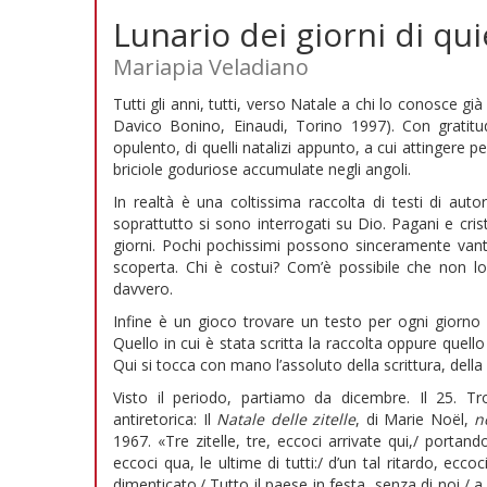
Lunario dei giorni di qui
Mariapia Veladiano
Tutti gli anni, tutti, verso Natale a chi lo conosce gi
Davico Bonino, Einaudi, Torino 1997). Con gratit
opulento, di quelli natalizi appunto, a cui attingere 
briciole goduriose accumulate negli angoli.
In realtà è una coltissima raccolta di testi di aut
soprattutto si sono interrogati su Dio. Pagani e crist
giorni. Pochi pochissimi possono sinceramente vant
scoperta. Chi è costui? Com’è possibile che non 
davvero.
Infine è un gioco trovare un testo per ogni giorno 
Quello in cui è stata scritta la raccolta oppure quello i
Qui si tocca con mano l’assoluto della scrittura, della
Visto il periodo, partiamo da dicembre. Il 25. T
antiretorica: Il
Natale delle zitelle
, di Marie Noël,
n
1967. «Tre zitelle, tre, eccoci arrivate qui,/ portan
eccoci qua, le ultime di tutti:/ d’un tal ritardo, ecco
dimenticato./ Tutto il paese in festa, senza di noi,/