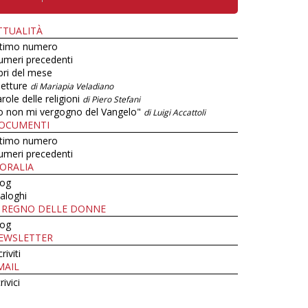
TTUALITÀ
ltimo numero
umeri precedenti
bri del mese
letture
di Mariapia Veladiano
role delle religioni
di Piero Stefani
o non mi vergogno del Vangelo"
di Luigi Accattoli
OCUMENTI
ltimo numero
umeri precedenti
ORALIA
log
aloghi
L REGNO DELLE DONNE
log
EWSLETTER
criviti
MAIL
rivici