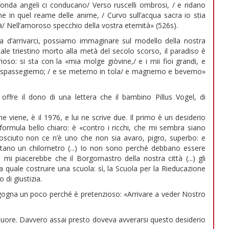
ofonda angeli ci conducano/ Verso ruscelli ombrosi, / e ridano
e che in quel reame delle anime, / Curvo sull’acqua sacra io stia
à/ Nell’amoroso specchio della vostra eternità» (526s).
sa d’arrivarci, possiamo immaginare sul modello della nostra
ttale triestino morto alla metà del secolo scorso, il paradiso è
so: si sta con la «mia molge giòvine,/ e i mii fioi grandi, e
sieme spassegiemo; / e se metemo in tola/ e magnemo e bevemo»
offre il dono di una lettera che il bambino Pillus Vogel, di
e viene, è il 1976, e lui ne scrive due. Il primo è un desiderio
formula bello chiaro: è «contro i ricchi, che mi sembra siano
onosciuto non ce n’è uno che non sia avaro, pigro, superbo: e
ntano un chilometro (...) Io non sono perché debbano essere
 mi piacerebbe che il Borgomastro della nostra città (...) gli
 quale costruire una scuola: sì, la Scuola per la Rieducazione
 di giustizia.
rgogna un poco perché è pretenzioso: «Arrivare a veder Nostro
l cuore. Davvero assai presto doveva avverarsi questo desiderio