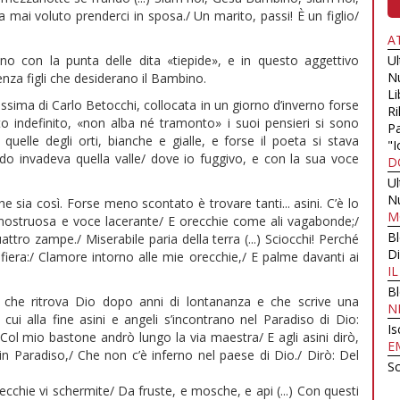
ha mai voluto prenderci in sposa./ Un marito, passi! È un figlio/
A
nno con la punta delle dita «tiepide», e in questo aggettivo
U
N
senza figli che desiderano il Bambino.
Li
ssima di Carlo Betocchi, collocata in un giorno d’inverno forse
Ri
 indefinito, «non alba né tramonto» i suoi pensieri si sono
Pa
 quelle degli orti, bianche e gialle, e forse il poeta si stava
"I
o invadeva quella valle/ dove io fuggivo, e con la sua voce
D
U
N
e sia così. Forse meno scontato è trovare tanti... asini. C’è lo
M
 mostruosa e voce lacerante/ E orecchie come ali vagabonde;/
B
attro zampe./ Miserabile paria della terra (...) Sciocchi! Perché
Di
fiera:/ Clamore intorno alle mie orecchie,/ E palme davanti ai
I
B
 che ritrova Dio dopo anni di lontananza e che scrive una
N
 cui alla fine asini e angeli s’incontrano nel Paradiso di Dio:
Is
Col mio bastone andrò lungo la via maestra/ E agli asini dirò,
E
n Paradiso,/ Che non c’è inferno nel paese di Dio./ Dirò: Del
Sc
ecchie vi schermite/ Da fruste, e mosche, e api (...) Con questi