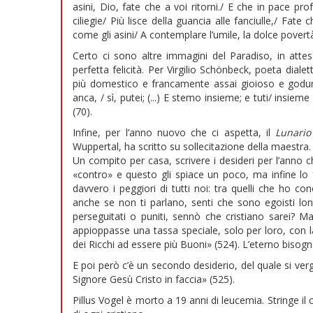
asini, Dio, fate che a voi ritorni./ E che in pace pr
ciliegie/ Più lisce della guancia alle fanciulle,/ Fat
come gli asini/ A contemplare l’umile, la dolce povert
Certo ci sono altre immagini del Paradiso, in atte
perfetta felicità. Per Virgilio Schönbeck, poeta diale
più domestico e francamente assai gioioso e godurio
anca, / sì, putei; (...) E stemo insieme; e tuti/ in
(70).
Infine, per l’anno nuovo che ci aspetta, il
Lunario
Wuppertal, ha scritto su sollecitazione della maestra.
Un compito per casa, scrivere i desideri per l’anno ch
«contro» e questo gli spiace un poco, ma infine lo 
davvero i peggiori di tutti noi: tra quelli che ho c
anche se non ti parlano, senti che sono egoisti lo
perseguitati o puniti, sennò che cristiano sarei? Ma
appioppasse una tassa speciale, solo per loro, con la
dei Ricchi ad essere più Buoni» (524). L’eterno bisogno
E poi però c’è un secondo desiderio, del quale si ve
Signore Gesù Cristo in faccia» (525).
Pillus Vogel è morto a 19 anni di leucemia. Stringe i