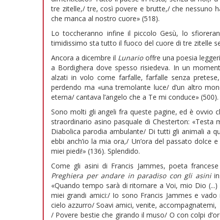
tre zitelle,/ tre, così povere e brutte,/ che nessuno 
che manca al nostro cuore» (518).
Lo toccheranno infine il piccolo Gesù, lo sfiorera
timidissimo sta tutto il fuoco del cuore di tre zitelle 
Ancora a dicembre il
Lunario
offre una poesia leggeri
a Bordighera dove spesso risiedeva. In un momento
alzati in volo come farfalle, farfalle senza pretese,
perdendo ma «una tremolante luce/ d’un altro mond
eterna/ cantava l’angelo che a Te mi conduce» (500).
Sono molti gli angeli fra queste pagine, ed è ovvio ch
straordinario asino pasquale di Chesterton: «Testa
Diabolica parodia ambulante/ Di tutti gli animali a qu
ebbi anch’io la mia ora,/ Un’ora del passato dolce e 
miei piedi!» (136). Splendido.
Come gli asini di Francis Jammes, poeta francese
Preghiera per andare in paradiso con gli asini
in
«Quando tempo sarà di ritornare a Voi, mio Dio (...) 
miei grandi amici:/ Io sono Francis Jammes e vado i
cielo azzurro/ Soavi amici, venite, accompagnatemi,
/ Povere bestie che girando il muso/ O con colpi d’or