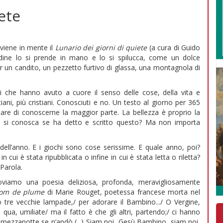
ete
à viene in mente il
Lunario dei giorni di quiete
(a cura di Guido
udine lo si prende in mano e lo si spilucca, come un dolce
per un candito, un pezzetto furtivo di glassa, una montagnola di
ori che hanno avuto a cuore il senso delle cose, della vita e
iani, più cristiani. Conosciuti e no. Un testo al giorno per 365
are di conoscerne la maggior parte. La bellezza è proprio la
lo si conosca se ha detto e scritto questo? Ma non importa
dell’anno. E i giochi sono cose serissime. E quale anno, poi?
n cui è stata ripubblicata o infine in cui è stata letta o riletta?
 Parola.
roviamo una poesia deliziosa, profonda, meravigliosamente
om de plume
di Marie Rouget, poetessa francese morta nel
do tre vecchie lampade,/ per adorare il Bambino.../ O Vergine,
ci qua, umiliate/ ma il fatto è che gli altri, partendo;/ ci hanno
 a mezzanotte se n’andò (...) Siam noi, Gesù Bambino, siam noi,