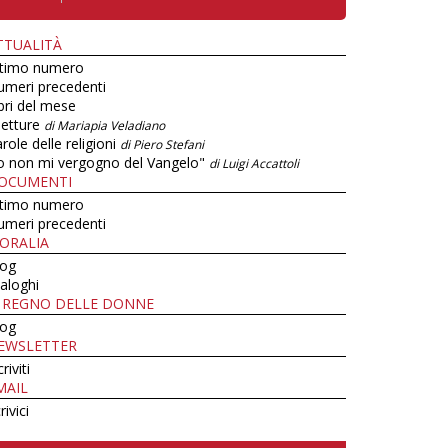
TTUALITÀ
ltimo numero
umeri precedenti
bri del mese
letture
di Mariapia Veladiano
role delle religioni
di Piero Stefani
o non mi vergogno del Vangelo"
di Luigi Accattoli
OCUMENTI
ltimo numero
umeri precedenti
ORALIA
log
aloghi
L REGNO DELLE DONNE
log
EWSLETTER
criviti
MAIL
rivici