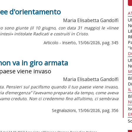
inee d'orientamento
A
Maria Elisabetta Gandolfi
U
N
o sono giunte (il 10 giugno, con data 31 maggio) le «linee
Li
intesi»
intitolate
Radicati e costruiti in Cristo.
Ri
Pa
Articolo - Inserto, 15/06/2026, pag. 345
"I
D
U
non va in giro armata
N
 paese viene invaso
M
B
Maria Elisabetta Gandolfi
Di
a. Pensieri sul pacifismo quando il tuo paese viene invaso,
I
ligia d’emergenza” l’avevamo preparata da tempo, come aveva
B
vevamo creduto. Non ci credemmo fino all’ultimo, ci sembrava
N
Is
Segnalazioni, 15/06/2026, pag. 356
E
Sc