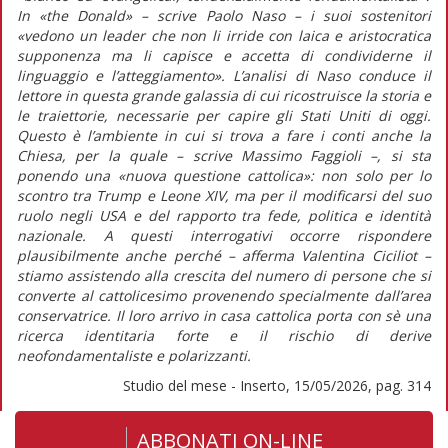
In
«the Donald»
– scrive Paolo Naso – i suoi sostenitori
«vedono un leader che non li irride con laica e aristocratica
supponenza ma li capisce e accetta di condividerne il
linguaggio e l’atteggiamento». L’analisi di Naso conduce il
lettore in questa grande galassia di cui ricostruisce la storia e
le traiettorie, necessarie per capire gli Stati Uniti di oggi.
Questo è l’ambiente in cui si trova a fare i conti anche la
Chiesa, per la quale – scrive Massimo Faggioli –, si sta
ponendo una «nuova questione cattolica»: non solo per lo
scontro tra Trump e Leone XIV, ma per il modificarsi del suo
ruolo negli USA e del rapporto tra fede, politica e identità
nazionale. A questi interrogativi occorre rispondere
plausibilmente anche perché – afferma Valentina Ciciliot –
stiamo assistendo alla crescita del numero di persone che si
converte al cattolicesimo provenendo specialmente dall’area
conservatrice. Il loro arrivo in casa cattolica porta con sè una
ricerca identitaria forte e il rischio di derive
neofondamentaliste e polarizzanti.
Studio del mese - Inserto, 15/05/2026, pag. 314
ABBONATI ON-LINE