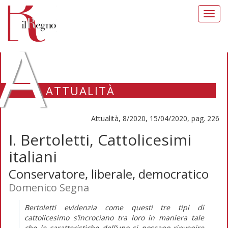
Toggl
navig
A
ATTUALITÀ
Attualità, 8/2020, 15/04/2020, pag. 226
I. Bertoletti, Cattolicesimi
italiani
Conservatore, liberale, democratico
Domenico Segna
Bertoletti evidenzia come questi tre tipi di
cattolicesimo s’incrociano tra loro in maniera tale
che le caratteristiche dell’uno si possano rinvenire