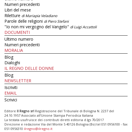
Numeri precedenti
Libri del mese
Riletture
di Mariapia Veladiano
Parole delle religioni
di Piero Stefani
"Io non mi vergogno del Vangelo"
di Luigi Accattoli
DOCUMENTI
Ultimo numero
Numeri precedenti
MORALIA
Blog
Dialoghi
IL REGNO DELLE DONNE
Blog
NEWSLETTER
Iscriviti
EMAIL
Scrivici
Editore
Il Regno srl
Registrazione del Tribunale di Bologna N. 2237 del
24.10.1957 Associato all’Unione Stampa Periodica Italiana
La testata usufruisce dei contributi diretti editoria d.lgs 70/2017
Direzione e redazione Via del Monte 5 40126 Bologna (Bo) tel 051 0956100 - fax
051 0956310
ilregno@ilregno.it